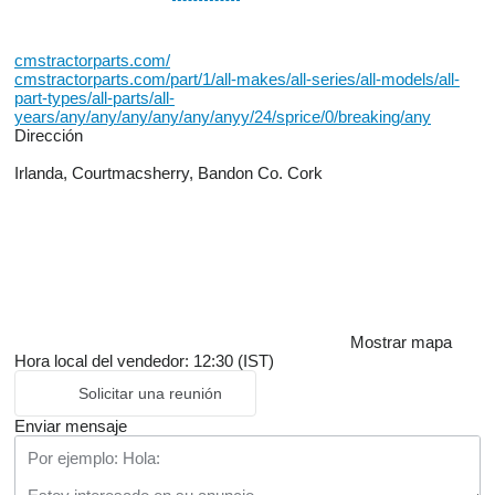
cmstractorparts.com/
cmstractorparts.com/part/1/all-makes/all-series/all-models/all-
part-types/all-parts/all-
years/any/any/any/any/any/anyy/24/sprice/0/breaking/any
Dirección
Irlanda, Courtmacsherry, Bandon Co. Cork
Mostrar mapa
Hora local del vendedor: 12:30 (IST)
Solicitar una reunión
Enviar mensaje