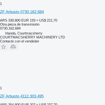
1
ZF Arbusto 0730.162.684
ARS 330.800
EUR 193
≈ US$ 221,70
Otra pieza de transmisión
0730.162.684
Irlanda, Courtmacsherry
COURTMACSHERRY MACHINERY LTD
Contacte con el vendedor
1
ZF Arbusto 4112.303.495
ARS 354.800
EUR 207
≈ US$ 237,70