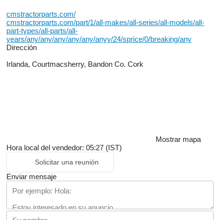
cmstractorparts.com/
cmstractorparts.com/part/1/all-makes/all-series/all-models/all-
part-types/all-parts/all-
years/any/any/any/any/any/anyy/24/sprice/0/breaking/any
Dirección
Irlanda, Courtmacsherry, Bandon Co. Cork
Mostrar mapa
Hora local del vendedor: 05:27 (IST)
Solicitar una reunión
Enviar mensaje