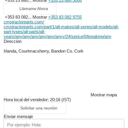
+353 23 880...
Mostrar
+353 23 880 5006
Llámame Ahora
+353 83 082...
Mostrar
+353 83 082 9755
cmstractorparts.com/
cmstractorparts.com/part/1/all-makes/all-series/all-models/all-
part-types/all-parts/all-
years/any/any/any/any/any/anyy/24/sprice/0/breaking/any
Dirección
Irlanda, Courtmacsherry, Bandon Co. Cork
Mostrar mapa
Hora local del vendedor: 20:16 (IST)
Solicitar una reunión
Enviar mensaje