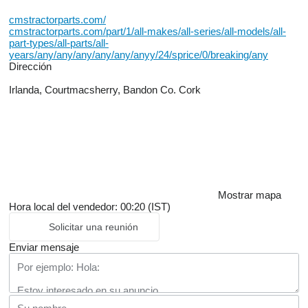
cmstractorparts.com/
cmstractorparts.com/part/1/all-makes/all-series/all-models/all-
part-types/all-parts/all-
years/any/any/any/any/any/anyy/24/sprice/0/breaking/any
Dirección
Irlanda, Courtmacsherry, Bandon Co. Cork
Mostrar mapa
Hora local del vendedor: 00:20 (IST)
Solicitar una reunión
Enviar mensaje