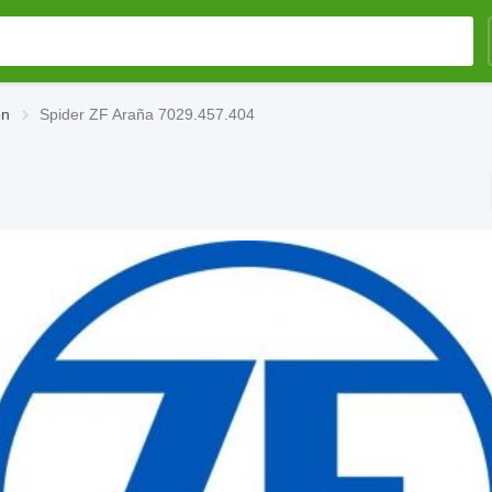
ón
Spider ZF Araña 7029.457.404