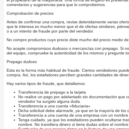
comentarios y sugerencias para que lo comprobemos.
Comprobación de precios
Antes de confirmar una compra, revise detenidamente varias ofertas 
que le interesa es mucho menor que el de ofertas similares, piénsel
o a un intento de fraude por parte del vendedor.
No compre productos cuyo precio diste mucho del precio medio de 
No acepte compromisos dudosos o mercancías con prepago. Si no lo 
del equipo, compruebe la autenticidad de los mismos y pregunte to
Prepago dudoso
Esta es la forma más habitual de fraude. Ciertos vendedores pued
compra. Así, los estafadores perciben grandes cantidades de diner
Hay varios tipos de fraude, que detallamos:
Transferencia de prepago a la tarjeta
No realice un pago por adelantado sin documentación que con
vendedor ha surgido alguna duda.
Transferencia a una cuenta «fiduciaria»
Dicha solicitud debe alarmarle, ya que en la mayoría de los 
Transferencia a una cuenta de una empresa con un nombre 
Tenga cuidado, ya que los estafadores pueden ocultarse tra
nombre. No transfiera dinero si tiene dudas sobre el nombre
Sustitución de sus propios datos en la factura de una empre