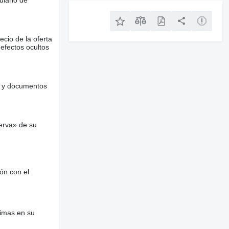
ecio de la oferta
defectos ocultos
es y documentos
erva» de su
ón con el
nimas en su