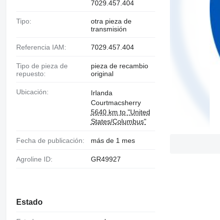
7029.457.404
Tipo:
otra pieza de
transmisión
Referencia IAM:
7029.457.404
Tipo de pieza de
pieza de recambio
repuesto:
original
Ubicación:
Irlanda
Courtmacsherry
5640 km to "United
States/Columbus"
Fecha de publicación:
más de 1 mes
Agroline ID:
GR49927
Estado