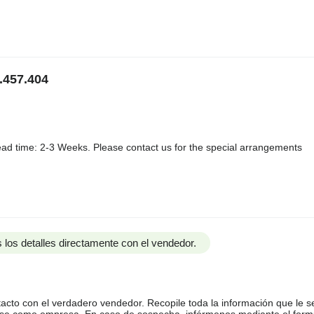
.457.404
ad time: 2-3 Weeks. Please contact us for the special arrangements
 los detalles directamente con el vendedor.
tacto con el verdadero vendedor. Recopile toda la información que le s
arse como empresa. En caso de sospecha, infórmenos mediante el form