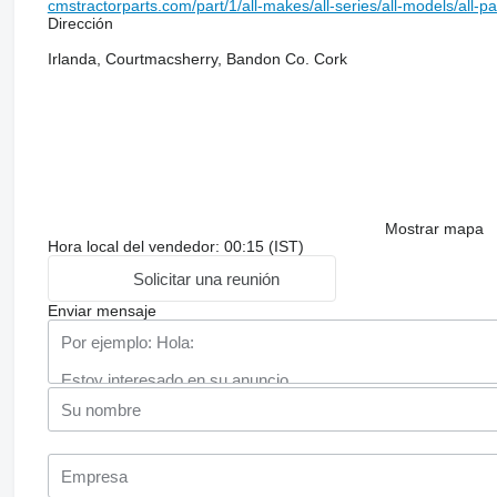
cmstractorparts.com/part/1/all-makes/all-series/all-models/all-p
Dirección
Irlanda, Courtmacsherry, Bandon Co. Cork
Mostrar mapa
Hora local del vendedor: 00:15 (IST)
Solicitar una reunión
Enviar mensaje