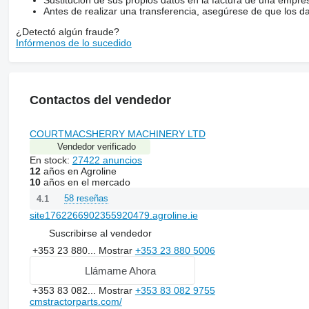
Antes de realizar una transferencia, asegúrese de que los d
¿Detectó algún fraude?
Infórmenos de lo sucedido
Contactos del vendedor
COURTMACSHERRY MACHINERY LTD
Vendedor verificado
En stock:
27422 anuncios
12
años en Agroline
10
años en el mercado
58 reseñas
4.1
site1762266902355920479.agroline.ie
Suscribirse al vendedor
+353 23 880...
Mostrar
+353 23 880 5006
Llámame Ahora
+353 83 082...
Mostrar
+353 83 082 9755
cmstractorparts.com/