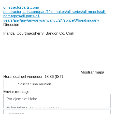
cmstractorparts.com/
cmstractorparts.com/part/1/all-makes/all-series/all-models/all-
part-types/all-parts/all-
years/any/any/any/any/any/anyy/24/sprice/0/breaking/any
Dirección
Irlanda, Courtmacsherry, Bandon Co. Cork
Mostrar mapa
Hora local del vendedor: 18:36 (IST)
Solicitar una reunión
Enviar mensaje