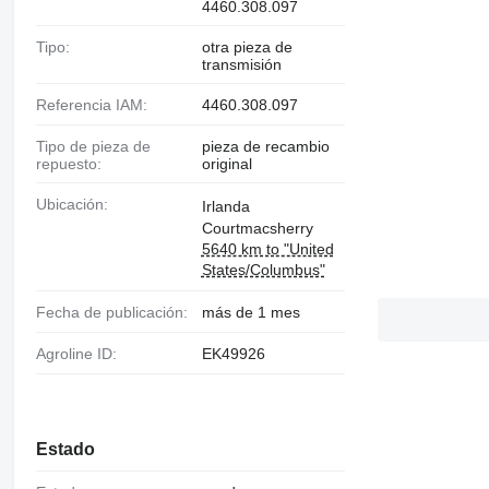
4460.308.097
Tipo:
otra pieza de
transmisión
Referencia IAM:
4460.308.097
Tipo de pieza de
pieza de recambio
repuesto:
original
Ubicación:
Irlanda
Courtmacsherry
5640 km to "United
States/Columbus"
Fecha de publicación:
más de 1 mes
Agroline ID:
EK49926
Estado