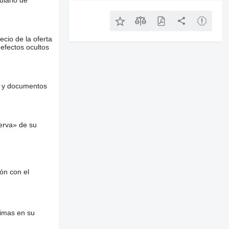
ecio de la oferta
defectos ocultos
es y documentos
erva» de su
ón con el
nimas en su