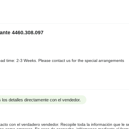
zante 4460.308.097
ad time: 2-3 Weeks. Please contact us for the special arrangements
 los detalles directamente con el vendedor.
tacto con el verdadero vendedor. Recopile toda la información que le s
arse como empresa. En caso de sospecha, infórmenos mediante el form