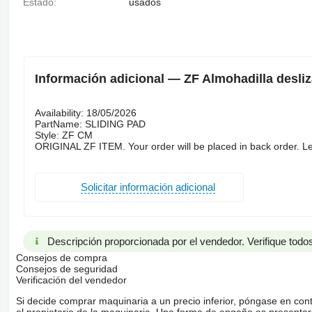
Estado:
usados
Información adicional — ZF Almohadilla desli
Availability: 18/05/2026
PartName: SLIDING PAD
Style: ZF CM
ORIGINAL ZF ITEM. Your order will be placed in back order. Le
Solicitar información adicional
Descripción proporcionada por el vendedor. Verifique todos
Consejos de compra
Consejos de seguridad
Verificación del vendedor
Si decide comprar maquinaria a un precio inferior, póngase en con
el propietario de la maquinaria. Una forma de engaño es present