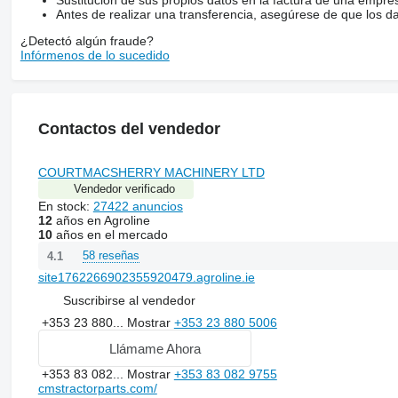
Antes de realizar una transferencia, asegúrese de que los d
¿Detectó algún fraude?
Infórmenos de lo sucedido
Contactos del vendedor
COURTMACSHERRY MACHINERY LTD
Vendedor verificado
En stock:
27422 anuncios
12
años en Agroline
10
años en el mercado
58 reseñas
4.1
site1762266902355920479.agroline.ie
Suscribirse al vendedor
+353 23 880...
Mostrar
+353 23 880 5006
Llámame Ahora
+353 83 082...
Mostrar
+353 83 082 9755
cmstractorparts.com/