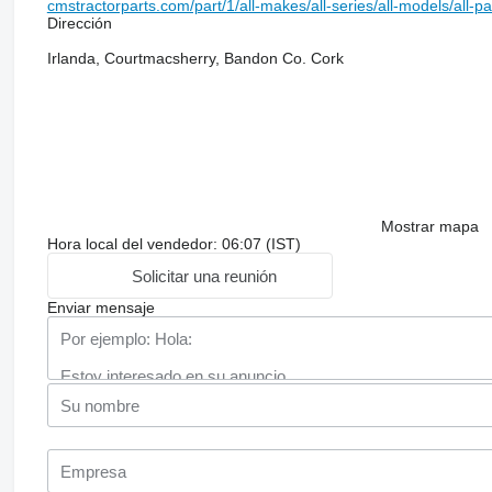
cmstractorparts.com/part/1/all-makes/all-series/all-models/all-p
Dirección
Irlanda, Courtmacsherry, Bandon Co. Cork
Mostrar mapa
Hora local del vendedor: 06:07 (IST)
Solicitar una reunión
Enviar mensaje