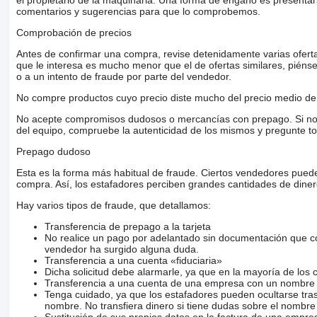
comentarios y sugerencias para que lo comprobemos.
Comprobación de precios
Antes de confirmar una compra, revise detenidamente varias ofertas 
que le interesa es mucho menor que el de ofertas similares, piénsel
o a un intento de fraude por parte del vendedor.
No compre productos cuyo precio diste mucho del precio medio de 
No acepte compromisos dudosos o mercancías con prepago. Si no lo 
del equipo, compruebe la autenticidad de los mismos y pregunte to
Prepago dudoso
Esta es la forma más habitual de fraude. Ciertos vendedores pued
compra. Así, los estafadores perciben grandes cantidades de diner
Hay varios tipos de fraude, que detallamos:
Transferencia de prepago a la tarjeta
No realice un pago por adelantado sin documentación que con
vendedor ha surgido alguna duda.
Transferencia a una cuenta «fiduciaria»
Dicha solicitud debe alarmarle, ya que en la mayoría de los 
Transferencia a una cuenta de una empresa con un nombre 
Tenga cuidado, ya que los estafadores pueden ocultarse tra
nombre. No transfiera dinero si tiene dudas sobre el nombre
Sustitución de sus propios datos en la factura de una empre