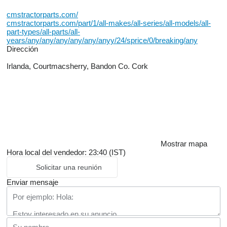
cmstractorparts.com/
cmstractorparts.com/part/1/all-makes/all-series/all-models/all-
part-types/all-parts/all-
years/any/any/any/any/any/anyy/24/sprice/0/breaking/any
Dirección
Irlanda, Courtmacsherry, Bandon Co. Cork
Mostrar mapa
Hora local del vendedor: 23:40 (IST)
Solicitar una reunión
Enviar mensaje