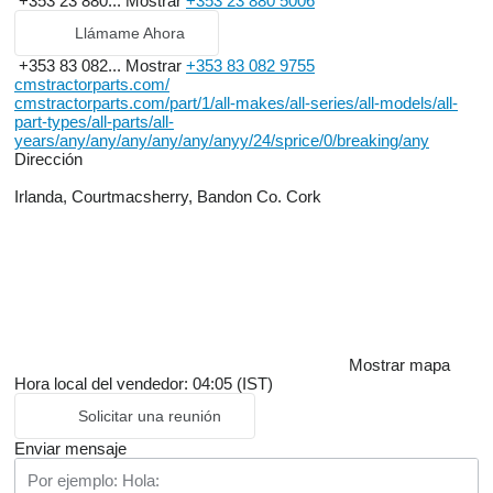
+353 23 880...
Mostrar
+353 23 880 5006
Llámame Ahora
+353 83 082...
Mostrar
+353 83 082 9755
cmstractorparts.com/
cmstractorparts.com/part/1/all-makes/all-series/all-models/all-
part-types/all-parts/all-
years/any/any/any/any/any/anyy/24/sprice/0/breaking/any
Dirección
Irlanda, Courtmacsherry, Bandon Co. Cork
Mostrar mapa
Hora local del vendedor: 04:05 (IST)
Solicitar una reunión
Enviar mensaje