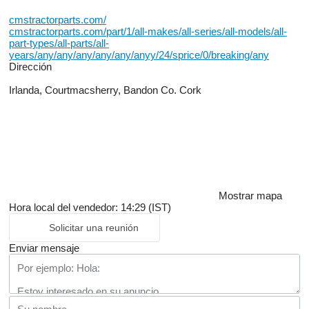
cmstractorparts.com/
cmstractorparts.com/part/1/all-makes/all-series/all-models/all-
part-types/all-parts/all-
years/any/any/any/any/any/anyy/24/sprice/0/breaking/any
Dirección
Irlanda, Courtmacsherry, Bandon Co. Cork
Mostrar mapa
Hora local del vendedor: 14:29 (IST)
Solicitar una reunión
Enviar mensaje