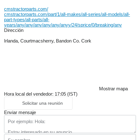
cmstractorparts.com/
cmstractorparts.com/part/1/all-makes/all-series/all-models/all-
part-types/all-parts/all-
years/any/any/any/any/any/anyy/24/sprice/0/breaking/any
Dirección
Irlanda, Courtmacsherry, Bandon Co. Cork
Mostrar mapa
Hora local del vendedor: 17:05 (IST)
Solicitar una reunión
Enviar mensaje