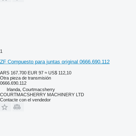
1
ZF Compuesto para juntas original 0666.690.112
ARS 167.700
EUR 97
≈ US$ 112,10
Otra pieza de transmisión
0666.690.112
Irlanda, Courtmacsherry
COURTMACSHERRY MACHINERY LTD
Contacte con el vendedor