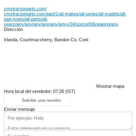
cmstractorparts.com/
cmstractorparts.com/part/1/all-makes/all-series/all-models/all-
part-types/all-parts/all-
years/any/any/any/any/any/anyy/24/sprice/0/breaking/any
Dirección
Irlanda, Courtmacsherry, Bandon Co. Cork
Mostrar mapa
Hora local del vendedor: 07:26 (IST)
Solicitar una reunión
Enviar mensaje