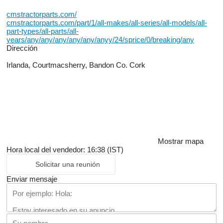
cmstractorparts.com/
cmstractorparts.com/part/1/all-makes/all-series/all-models/all-
part-types/all-parts/all-
years/any/any/any/any/any/anyy/24/sprice/0/breaking/any
Dirección
Irlanda, Courtmacsherry, Bandon Co. Cork
Mostrar mapa
Hora local del vendedor: 16:38 (IST)
Solicitar una reunión
Enviar mensaje