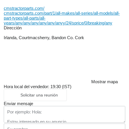
cmstractorparts.com/
cmstractorparts.com/part/1/all-makes/all-series/all-models/all-
part-types/all-parts/all-
years/any/any/any/any/any/anyy/24/sprice/0/breaking/any
Dirección
Irlanda, Courtmacsherry, Bandon Co. Cork
Mostrar mapa
Hora local del vendedor: 19:30 (IST)
Solicitar una reunión
Enviar mensaje