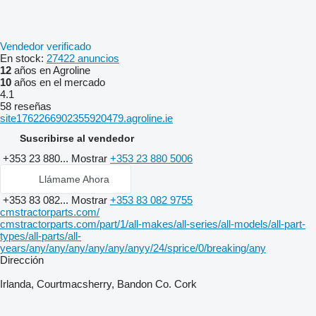
Vendedor verificado
En stock:
27422 anuncios
12
años en Agroline
10
años en el mercado
4.1
58 reseñas
site1762266902355920479.agroline.ie
Suscribirse al vendedor
+353 23 880...
Mostrar
+353 23 880 5006
Llámame Ahora
+353 83 082...
Mostrar
+353 83 082 9755
cmstractorparts.com/
cmstractorparts.com/part/1/all-makes/all-series/all-models/all-part-
types/all-parts/all-
years/any/any/any/any/any/anyy/24/sprice/0/breaking/any
Dirección
Irlanda, Courtmacsherry, Bandon Co. Cork