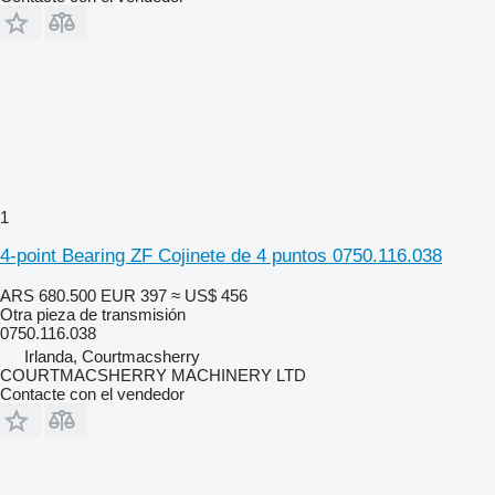
1
4-point Bearing ZF Cojinete de 4 puntos 0750.116.038
ARS 680.500
EUR 397
≈ US$ 456
Otra pieza de transmisión
0750.116.038
Irlanda, Courtmacsherry
COURTMACSHERRY MACHINERY LTD
Contacte con el vendedor