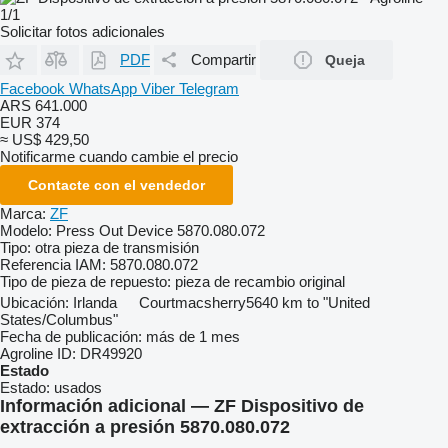
1/1
Solicitar fotos adicionales
PDF
Compartir
Queja
Facebook
WhatsApp
Viber
Telegram
ARS 641.000
EUR 374
≈ US$ 429,50
Notificarme cuando cambie el precio
Contacte con el vendedor
Marca:
ZF
Modelo:
Press Out Device 5870.080.072
Tipo:
otra pieza de transmisión
Referencia IAM:
5870.080.072
Tipo de pieza de repuesto:
pieza de recambio original
Ubicación:
Irlanda
Courtmacsherry
5640 km to "United
States/Columbus"
Fecha de publicación:
más de 1 mes
Agroline ID:
DR49920
Estado
Estado:
usados
Información adicional — ZF Dispositivo de
extracción a presión 5870.080.072