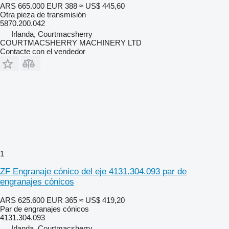
ARS 665.000
EUR 388
≈ US$ 445,60
Otra pieza de transmisión
5870.200.042
Irlanda, Courtmacsherry
COURTMACSHERRY MACHINERY LTD
Contacte con el vendedor
1
ZF Engranaje cónico del eje 4131.304.093 par de
engranajes cónicos
ARS 625.600
EUR 365
≈ US$ 419,20
Par de engranajes cónicos
4131.304.093
Irlanda, Courtmacsherry