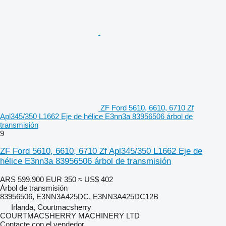
ZF Ford 5610, 6610, 6710 Zf
Apl345/350 L1662 Eje de hélice E3nn3a 83956506 árbol de
transmisión
9
ZF Ford 5610, 6610, 6710 Zf Apl345/350 L1662 Eje de
hélice E3nn3a 83956506 árbol de transmisión
ARS 599.900
EUR 350
≈ US$ 402
Árbol de transmisión
83956506, E3NN3A425DC, E3NN3A425DC12B
Irlanda, Courtmacsherry
COURTMACSHERRY MACHINERY LTD
Contacte con el vendedor