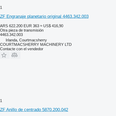
1
ZF Engranaje planetario original 4463.342.003
ARS 622.200
EUR 363
≈ US$ 416,90
Otra pieza de transmisión
4463.342.003
Irlanda, Courtmacsherry
COURTMACSHERRY MACHINERY LTD
Contacte con el vendedor
1
ZF Anillo de centrado 5870.200.042