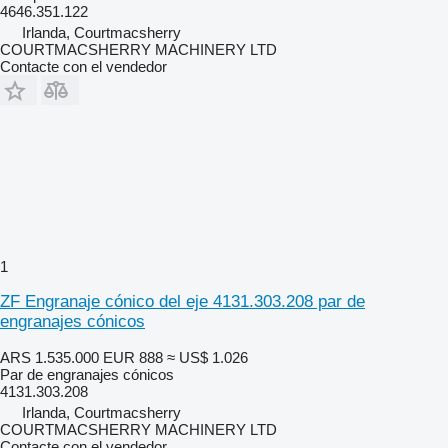
4646.351.122
Irlanda, Courtmacsherry
COURTMACSHERRY MACHINERY LTD
Contacte con el vendedor
1
ZF Engranaje cónico del eje 4131.303.208 par de
engranajes cónicos
ARS 1.535.000
EUR 888
≈ US$ 1.026
Par de engranajes cónicos
4131.303.208
Irlanda, Courtmacsherry
COURTMACSHERRY MACHINERY LTD
Contacte con el vendedor