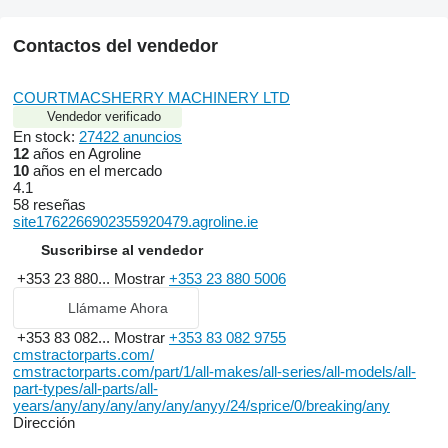
Contactos del vendedor
COURTMACSHERRY MACHINERY LTD
Vendedor verificado
En stock:
27422 anuncios
12
años en Agroline
10
años en el mercado
4.1
58 reseñas
site1762266902355920479.agroline.ie
Suscribirse al vendedor
+353 23 880...
Mostrar
+353 23 880 5006
Llámame Ahora
+353 83 082...
Mostrar
+353 83 082 9755
cmstractorparts.com/
cmstractorparts.com/part/1/all-makes/all-series/all-models/all-
part-types/all-parts/all-
years/any/any/any/any/any/anyy/24/sprice/0/breaking/any
Dirección