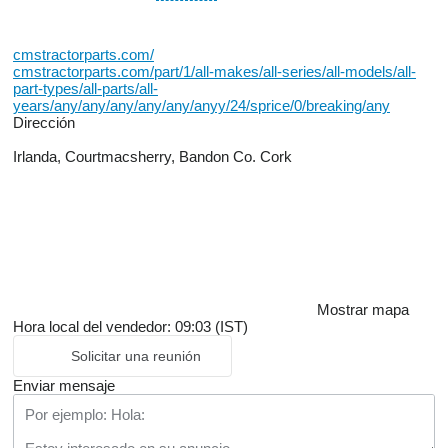
cmstractorparts.com/
cmstractorparts.com/part/1/all-makes/all-series/all-models/all-
part-types/all-parts/all-
years/any/any/any/any/any/anyy/24/sprice/0/breaking/any
Dirección
Irlanda, Courtmacsherry, Bandon Co. Cork
Mostrar mapa
Hora local del vendedor: 09:03 (IST)
Solicitar una reunión
Enviar mensaje