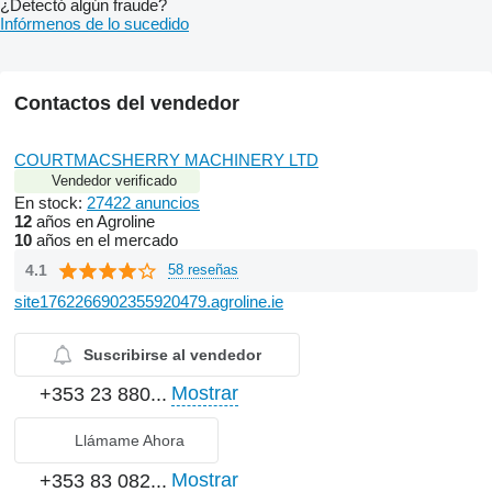
¿Detectó algún fraude?
Infórmenos de lo sucedido
Contactos del vendedor
COURTMACSHERRY MACHINERY LTD
Vendedor verificado
En stock:
27422 anuncios
12
años en Agroline
10
años en el mercado
4.1
58 reseñas
site1762266902355920479.agroline.ie
Suscribirse al vendedor
Mostrar
+353 23 880...
Llámame Ahora
Mostrar
+353 83 082...