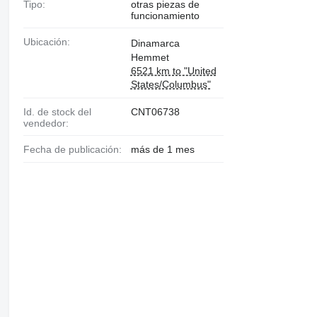
Tipo:
otras piezas de
funcionamiento
Ubicación:
Dinamarca
Hemmet
6521 km to "United
States/Columbus"
Id. de stock del
CNT06738
vendedor:
Fecha de publicación:
más de 1 mes