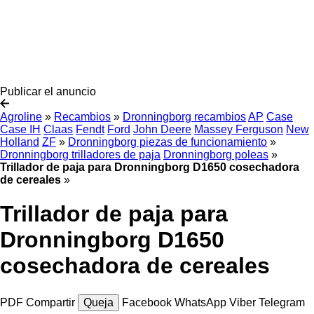
Publicar el anuncio
Agroline
»
Recambios
»
Dronningborg recambios
AP
Case
Case IH
Claas
Fendt
Ford
John Deere
Massey Ferguson
New
Holland
ZF
»
Dronningborg piezas de funcionamiento
»
Dronningborg trilladores de paja
Dronningborg poleas
»
Trillador de paja para Dronningborg D1650 cosechadora
de cereales
»
Trillador de paja para
Dronningborg D1650
cosechadora de cereales
PDF
Compartir
Queja
Facebook
WhatsApp
Viber
Telegram