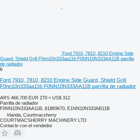
Ford 7910, 7810, 8210 Engine Side
Guard, Shield Grill F0nn10n333aa11b F0NN10N333AA11B parrilla
de radiador
6
Ford 7910, 7810, 8210 Engine Side Guard, Shield Grill
F0nn10n333aa11b F0NN10N333AA11B parrilla de radiador
ARS 466.700
EUR 270
≈ US$ 312
Parrilla de radiador
F0NN10N333AA11B, 81869670, E1NN10N333AB11B
Irlanda, Courtmacsherry
COURTMACSHERRY MACHINERY LTD
Contacte con el vendedor