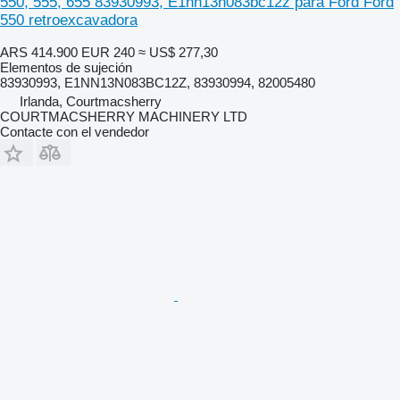
550, 555, 655 83930993, E1nn13n083bc12z para Ford Ford
550 retroexcavadora
ARS 414.900
EUR 240
≈ US$ 277,30
Elementos de sujeción
83930993, E1NN13N083BC12Z, 83930994, 82005480
Irlanda, Courtmacsherry
COURTMACSHERRY MACHINERY LTD
Contacte con el vendedor