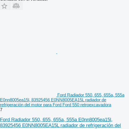
Ford Radiador 550, 655, 655a, 555a
E0nn8005ea15l, 83925456 E0NN8005EA15L radiador de
refrigeración del motor para Ford Ford 550 retroexcavadora
7
Ford Radiador 550, 655, 655a, 555a E0nn8005ea15l,
83925456 E0NN8005EA15L radiador de refrigeración del