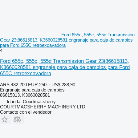
Ford 655c, 555c, 555d Transmission
Gear 23t86615813, K3660028581 engranaje para caja de cambios
para Ford 655C retroexcavadora
4
Ford 655c, 555c, 555d Transmission Gear 23t86615813,
K3660028581 engranaje para caja de cambios para Ford
655C retroexcavadora
ARS 432.200
EUR 250
≈ US$ 288,90
Engranaje para caja de cambios
86615813, K3660028581
Irlanda, Courtmacsherry
COURTMACSHERRY MACHINERY LTD
Contacte con el vendedor