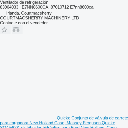
Ventilador de refrigeración
83964033 , E7NN8600CA, 87010712 E7nn8600ca
Irlanda, Courtmacsherry
COURTMACSHERRY MACHINERY LTD
Contacte con el vendedor
Quicke Conjunto de válvula de carrete
para cargadora New Holland Case, Massey Ferguson Quicke
SQ454001 distribuidor hidráulico para Ford New Holland, Case,