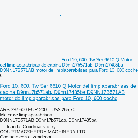
Ford 10, 600, Tw Ser 6610 Q Motor
del limpiaparabrisas de cabina D9nn17b571ab, D9nn17485ba
D9NN17B571AB motor de limpiaparabrisas para Ford 10, 600 coche
6
Ford 10, 600, Tw Ser 6610 Q Motor del limpiaparabrisas de
cabina D9nn17b571ab, D9nn17485ba D9NN17B571AB
motor de limpiaparabrisas para Ford 10, 600 coche
ARS 397.600
EUR 230
≈ US$ 265,70
Motor de limpiaparabrisas
D9NN17B571AB D9nn17b571ab, D9nn17485ba
Irlanda, Courtmacsherry
COURTMACSHERRY MACHINERY LTD
Contacte con el vendedor