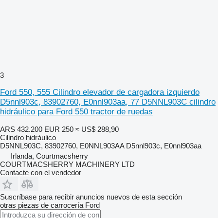
3
Ford 550, 555 Cilindro elevador de cargadora izquierdo
D5nnl903c, 83902760, E0nnl903aa, 77 D5NNL903C cilindro
hidráulico para Ford 550 tractor de ruedas
ARS 432.200
EUR 250
≈ US$ 288,90
Cilindro hidráulico
D5NNL903C, 83902760, E0NNL903AA D5nnl903c, E0nnl903aa
Irlanda, Courtmacsherry
COURTMACSHERRY MACHINERY LTD
Contacte con el vendedor
Suscríbase para recibir anuncios nuevos de esta sección
otras piezas de carrocería
Ford