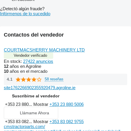
¿Detectó algún fraude?
Infórmenos de lo sucedido
Contactos del vendedor
COURTMACSHERRY MACHINERY LTD
Vendedor verificado
En stock:
27422 anuncios
12
años en Agroline
10
años en el mercado
4.1
58 reseñas
site1762266902355920479.agroline.ie
Suscribirse al vendedor
+353 23 880...
Mostrar
+353 23 880 5006
Llámame Ahora
+353 83 082...
Mostrar
+353 83 082 9755
cmstractorparts.com/