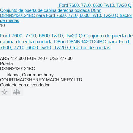
Ford 7600, 7710, 6600 Tw10, Tw20 Q
Conjunto de puerta de cabina derecha oxidada D8nn
D8NN9420124BC para Ford 7600, 7710, 6600 Tw10, Tw20 Q tractor
de ruedas
10
Ford 7600, 7710, 6600 Tw10, Tw20 Q Conjunto de puerta de
cabina derecha oxidada D8nn D8NN9420124BC para Ford
7600, 7710, 6600 Tw10, Tw20 Q tractor de ruedas
ARS 414.900
EUR 240
≈ US$ 277,30
Puerta
D8NN9420124BC
Irlanda, Courtmacsherry
COURTMACSHERRY MACHINERY LTD
Contacte con el vendedor