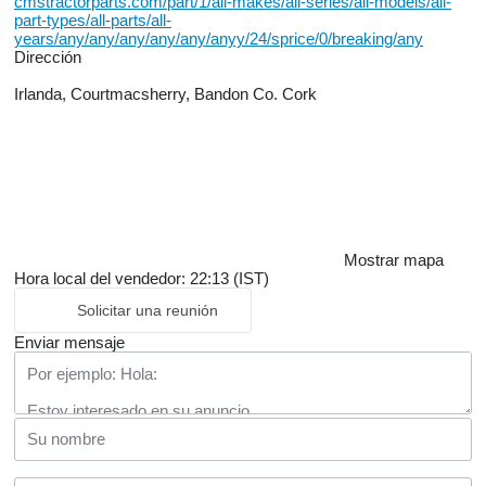
cmstractorparts.com/part/1/all-makes/all-series/all-models/all-
part-types/all-parts/all-
years/any/any/any/any/any/anyy/24/sprice/0/breaking/any
Dirección
Irlanda, Courtmacsherry, Bandon Co. Cork
Mostrar mapa
Hora local del vendedor: 22:13 (IST)
Solicitar una reunión
Enviar mensaje