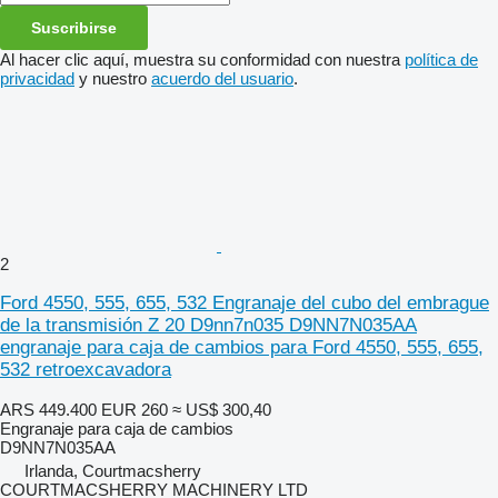
Suscribirse
Al hacer clic aquí, muestra su conformidad con nuestra
política de
privacidad
y nuestro
acuerdo del usuario
.
2
Ford 4550, 555, 655, 532 Engranaje del cubo del embrague
de la transmisión Z 20 D9nn7n035 D9NN7N035AA
engranaje para caja de cambios para Ford 4550, 555, 655,
532 retroexcavadora
ARS 449.400
EUR 260
≈ US$ 300,40
Engranaje para caja de cambios
D9NN7N035AA
Irlanda, Courtmacsherry
COURTMACSHERRY MACHINERY LTD