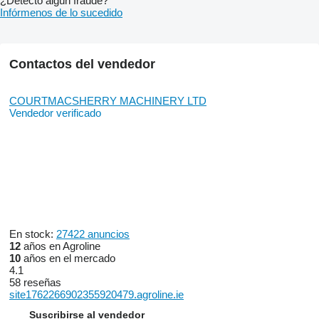
¿Detectó algún fraude?
Infórmenos de lo sucedido
Contactos del vendedor
COURTMACSHERRY MACHINERY LTD
Vendedor verificado
En stock:
27422 anuncios
12
años en Agroline
10
años en el mercado
4.1
58 reseñas
site1762266902355920479.agroline.ie
Suscribirse al vendedor