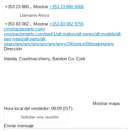
+353 23 880...
Mostrar
+353 23 880 5006
Llámame Ahora
+353 83 082...
Mostrar
+353 83 082 9755
cmstractorparts.com/
cmstractorparts.com/part/1/all-makes/all-series/all-models/all-
part-types/all-parts/all-
years/any/any/any/any/any/anyy/24/sprice/0/breaking/any
Dirección
Irlanda, Courtmacsherry, Bandon Co. Cork
Mostrar mapa
Hora local del vendedor: 08:09 (IST)
Solicitar una reunión
Enviar mensaje