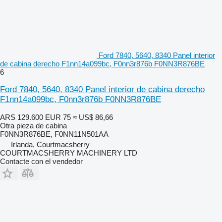
Ford 7840, 5640, 8340 Panel interior
de cabina derecho F1nn14a099bc, F0nn3r876b F0NN3R876BE
6
Ford 7840, 5640, 8340 Panel interior de cabina derecho
F1nn14a099bc, F0nn3r876b F0NN3R876BE
ARS 129.600
EUR 75
≈ US$ 86,66
Otra pieza de cabina
F0NN3R876BE, F0NN11N501AA
Irlanda, Courtmacsherry
COURTMACSHERRY MACHINERY LTD
Contacte con el vendedor