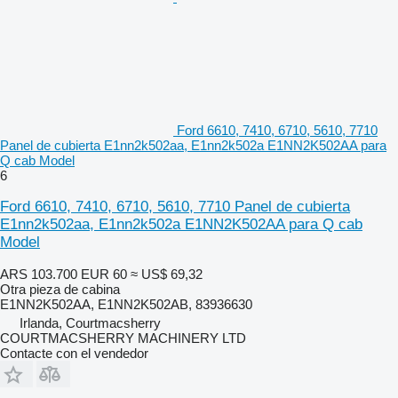
Ford 6610, 7410, 6710, 5610, 7710
Panel de cubierta E1nn2k502aa, E1nn2k502a E1NN2K502AA para
Q cab Model
6
Ford 6610, 7410, 6710, 5610, 7710 Panel de cubierta
E1nn2k502aa, E1nn2k502a E1NN2K502AA para Q cab
Model
ARS 103.700
EUR 60
≈ US$ 69,32
Otra pieza de cabina
E1NN2K502AA, E1NN2K502AB, 83936630
Irlanda, Courtmacsherry
COURTMACSHERRY MACHINERY LTD
Contacte con el vendedor