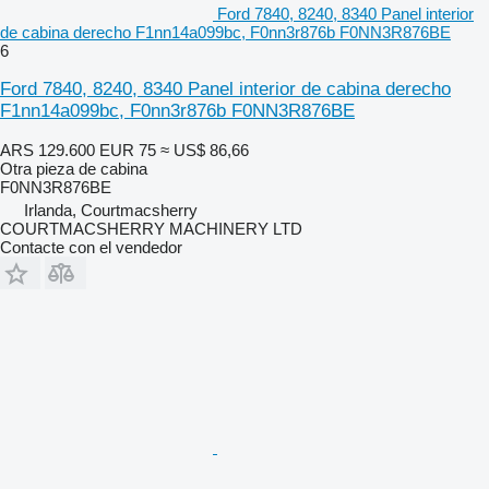
Ford 7840, 8240, 8340 Panel interior
de cabina derecho F1nn14a099bc, F0nn3r876b F0NN3R876BE
6
Ford 7840, 8240, 8340 Panel interior de cabina derecho
F1nn14a099bc, F0nn3r876b F0NN3R876BE
ARS 129.600
EUR 75
≈ US$ 86,66
Otra pieza de cabina
F0NN3R876BE
Irlanda, Courtmacsherry
COURTMACSHERRY MACHINERY LTD
Contacte con el vendedor