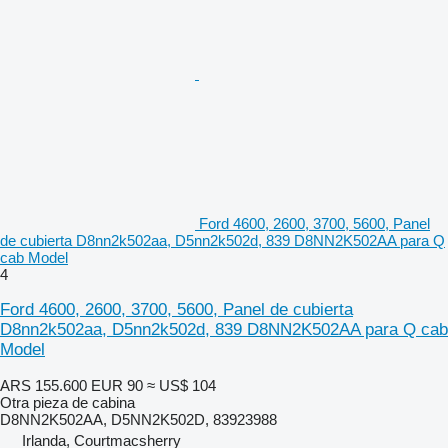
Ford 4600, 2600, 3700, 5600, Panel
de cubierta D8nn2k502aa, D5nn2k502d, 839 D8NN2K502AA para Q
cab Model
4
Ford 4600, 2600, 3700, 5600, Panel de cubierta
D8nn2k502aa, D5nn2k502d, 839 D8NN2K502AA para Q cab
Model
ARS 155.600
EUR 90
≈ US$ 104
Otra pieza de cabina
D8NN2K502AA, D5NN2K502D, 83923988
Irlanda, Courtmacsherry