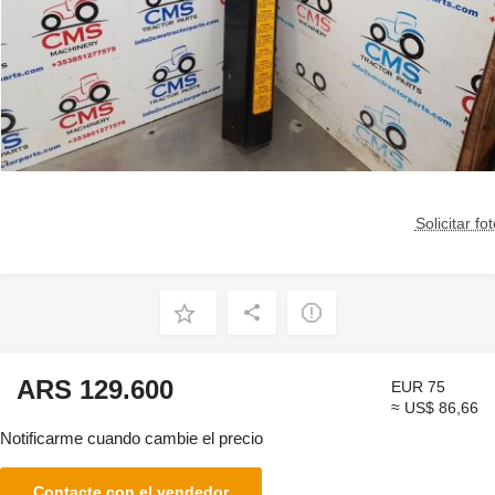
Solicitar fo
ARS 129.600
EUR 75
≈ US$ 86,66
Notificarme cuando cambie el precio
Contacte con el vendedor