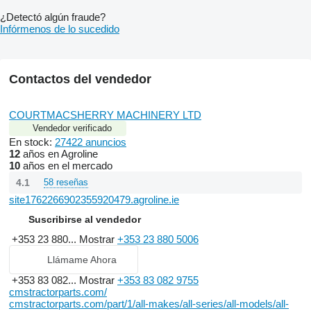
¿Detectó algún fraude?
Infórmenos de lo sucedido
Contactos del vendedor
COURTMACSHERRY MACHINERY LTD
Vendedor verificado
En stock:
27422 anuncios
12
años en Agroline
10
años en el mercado
4.1
58 reseñas
site1762266902355920479.agroline.ie
Suscribirse al vendedor
+353 23 880...
Mostrar
+353 23 880 5006
Llámame Ahora
+353 83 082...
Mostrar
+353 83 082 9755
cmstractorparts.com/
cmstractorparts.com/part/1/all-makes/all-series/all-models/all-