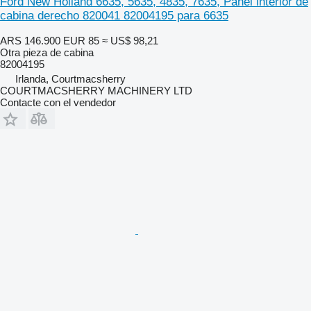
Ford New Holland 6635, 5635, 4835, 7635, Panel interior de
cabina derecho 820041 82004195 para 6635
ARS 146.900
EUR 85
≈ US$ 98,21
Otra pieza de cabina
82004195
Irlanda, Courtmacsherry
COURTMACSHERRY MACHINERY LTD
Contacte con el vendedor