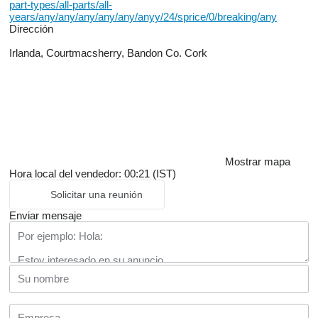
part-types/all-parts/all-
years/any/any/any/any/any/anyy/24/sprice/0/breaking/any
Dirección
Irlanda, Courtmacsherry, Bandon Co. Cork
Mostrar mapa
Hora local del vendedor: 00:21 (IST)
Solicitar una reunión
Enviar mensaje