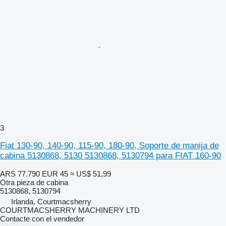
3
Fiat 130-90, 140-90, 115-90, 180-90, Soporte de manija de
cabina 5130868, 5130 5130868, 5130794 para FIAT 160-90
ARS 77.790
EUR 45
≈ US$ 51,99
Otra pieza de cabina
5130868, 5130794
Irlanda, Courtmacsherry
COURTMACSHERRY MACHINERY LTD
Contacte con el vendedor