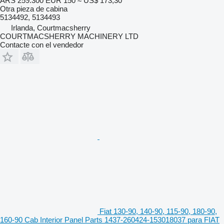
ARS 259.300
EUR 150
≈ US$ 173,30
Otra pieza de cabina
5134492, 5134493
Irlanda, Courtmacsherry
COURTMACSHERRY MACHINERY LTD
Contacte con el vendedor
Fiat 130-90, 140-90, 115-90, 180-90,
160-90 Cab Interior Panel Parts 1437-260424-153018037 para FIAT