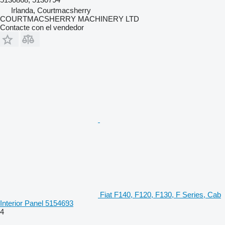
Irlanda, Courtmacsherry
COURTMACSHERRY MACHINERY LTD
Contacte con el vendedor
Fiat F140, F120, F130, F Series, Cab
Interior Panel 5154693
4