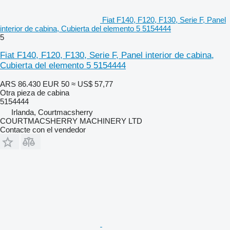
Fiat F140, F120, F130, Serie F, Panel
interior de cabina, Cubierta del elemento 5 5154444
5
Fiat F140, F120, F130, Serie F, Panel interior de cabina,
Cubierta del elemento 5 5154444
ARS 86.430
EUR 50
≈ US$ 57,77
Otra pieza de cabina
5154444
Irlanda, Courtmacsherry
COURTMACSHERRY MACHINERY LTD
Contacte con el vendedor