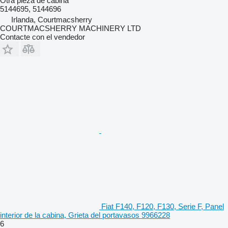
Otra pieza de cabina
5144695, 5144696
Irlanda, Courtmacsherry
COURTMACSHERRY MACHINERY LTD
Contacte con el vendedor
Fiat F140, F120, F130, Serie F, Panel
interior de la cabina, Grieta del portavasos 9966228
6