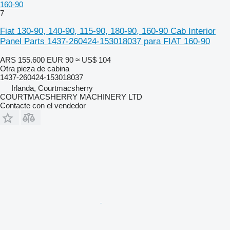
160-90
7
Fiat 130-90, 140-90, 115-90, 180-90, 160-90 Cab Interior
Panel Parts 1437-260424-153018037 para FIAT 160-90
ARS 155.600
EUR 90
≈ US$ 104
Otra pieza de cabina
1437-260424-153018037
Irlanda, Courtmacsherry
COURTMACSHERRY MACHINERY LTD
Contacte con el vendedor