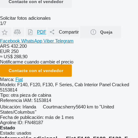
Contacte con el vendedor
Solicitar fotos adicionales
1/7
PDF
Compartir
Queja
Facebook
WhatsApp
Viber
Telegram
ARS 432.200
EUR 250
≈ US$ 288,90
Notificarme cuando cambie el precio
Contacte con el vendedor
Marca:
Fiat
Modelo:
F140, F120, F130, F Series, Cab Interior Panel Cracked
5153814
Tipo:
otra pieza de cabina
Referencia IAM:
5153814
Ubicación:
Irlanda
Courtmacsherry
5640 km to "United
States/Columbus"
Fecha de publicación:
más de 1 mes
Agroline ID:
FN48187
Estado
Estado:
usados