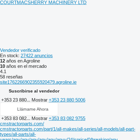
COURTMACSHERRY MACHINERY LTD
Vendedor verificado
En stock:
27422 anuncios
12
años en Agroline
10
años en el mercado
4.1
58 reseñas
site1762266902355920479.agroline.ie
Suscribirse al vendedor
+353 23 880...
Mostrar
+353 23 880 5006
Llámame Ahora
+353 83 082...
Mostrar
+353 83 082 9755
cmstractorparts.com/
cmstractorparts.com/part/1/all-makes/all-series/all-models/all-part-
types/all-parts/all-
years/any/any/any/any/any/anyy/24/sprice/0/breaking/any