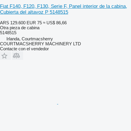
Fiat F140, F120, F130, Serie F, Panel interior de la cabina,
Cubierta del altavoz P 5148515
ARS 129.600
EUR 75
≈ US$ 86,66
Otra pieza de cabina
5148515
Irlanda, Courtmacsherry
COURTMACSHERRY MACHINERY LTD
Contacte con el vendedor