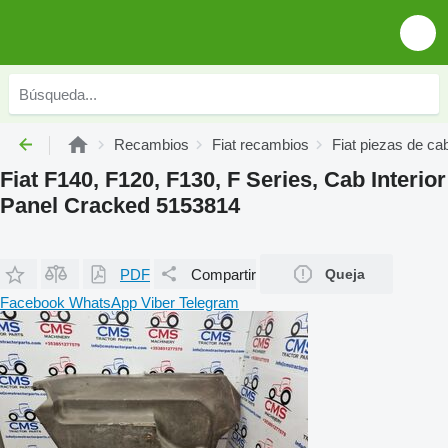
Recambios
Fiat recambios
Fiat piezas de ca
Fiat F140, F120, F130, F Series, Cab Interior
Panel Cracked 5153814
PDF
Compartir
Queja
Facebook
WhatsApp
Viber
Telegram