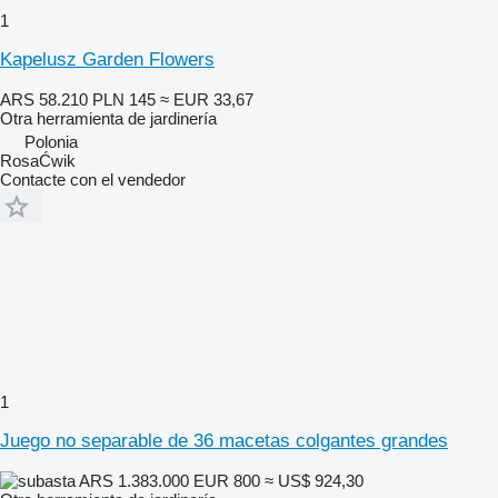
1
Kapelusz Garden Flowers
ARS 58.210
PLN 145
≈ EUR 33,67
Otra herramienta de jardinería
Polonia
RosaĆwik
Contacte con el vendedor
1
Juego no separable de 36 macetas colgantes grandes
ARS 1.383.000
EUR 800
≈ US$ 924,30