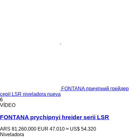
FONTANA причіпний грейдер
серії LSR niveladora nueva
6
VÍDEO
FONTANA prychipnyi hreider serii LSR
ARS 81.260.000
EUR 47.010
≈ US$ 54.320
Niveladora