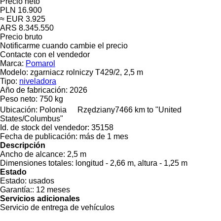
Precio neto
PLN 16.900
≈ EUR 3.925
ARS 8.345.550
Precio bruto
Notificarme cuando cambie el precio
Contacte con el vendedor
Marca:
Pomarol
Modelo:
zgarniacz rolniczy T429/2, 2,5 m
Tipo:
niveladora
Año de fabricación:
2026
Peso neto:
750 kg
Ubicación:
Polonia
Rzędziany
7466 km to "United
States/Columbus"
Id. de stock del vendedor:
35158
Fecha de publicación:
más de 1 mes
Descripción
Ancho de alcance:
2,5 m
Dimensiones totales:
longitud - 2,66 m, altura - 1,25 m
Estado
Estado:
usados
Garantía::
12 meses
Servicios adicionales
Servicio de entrega de vehículos