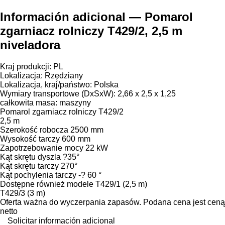
Información adicional — Pomarol
zgarniacz rolniczy T429/2, 2,5 m
niveladora
Kraj produkcji: PL
Lokalizacja: Rzędziany
Lokalizacja, kraj/państwo: Polska
Wymiary transportowe (DxSxW): 2,66 x 2,5 x 1,25
całkowita masa: maszyny
Pomarol zgarniacz rolniczy T429/2
2,5 m
Szerokość robocza 2500 mm
Wysokość tarczy 600 mm
Zapotrzebowanie mocy 22 kW
Kąt skrętu dyszla ?35°
Kąt skrętu tarczy 270°
Kąt pochylenia tarczy -? 60 °
Dostępne również modele T429/1 (2,5 m)
T429/3 (3 m)
Oferta ważna do wyczerpania zapasów. Podana cena jest ceną
netto
Solicitar información adicional