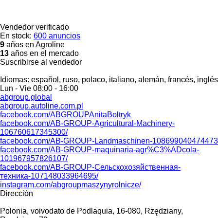
Vendedor verificado
En stock:
600 anuncios
9
años en Agroline
13
años en el mercado
Suscribirse al vendedor
Idiomas:
español, ruso, polaco, italiano, alemán, francés, inglés
Lun - Vie
08:00 - 16:00
abgroup.global
abgroup.autoline.com.pl
facebook.com/ABGROUPAnitaBoltryk
facebook.com/AB-GROUP-Agricultural-Machinery-
106760617345300/
facebook.com/AB-GROUP-Landmaschinen-108699040474473
facebook.com/AB-GROUP-maquinaria-agr%C3%ADcola-
101967957826107/
facebook.com/AB-GROUP-Сельскохозяйственная-
техника-107148033964695/
instagram.com/abgroupmaszynyrolnicze/
Dirección
Polonia, voivodato de Podlaquia, 16-080, Rzędziany,