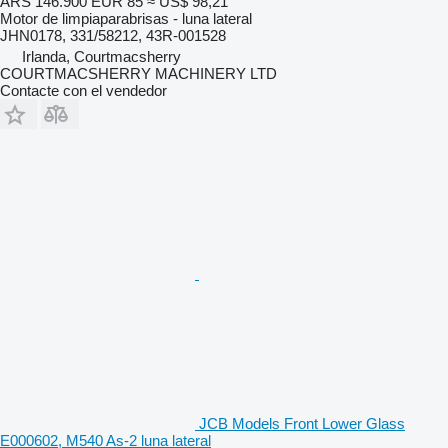
ARS 146.900
EUR 85
≈ US$ 98,21
Motor de limpiaparabrisas - luna lateral
JHN0178, 331/58212, 43R-001528
Irlanda, Courtmacsherry
COURTMACSHERRY MACHINERY LTD
Contacte con el vendedor
JCB Models Front Lower Glass
E000602, M540 As-2 luna lateral