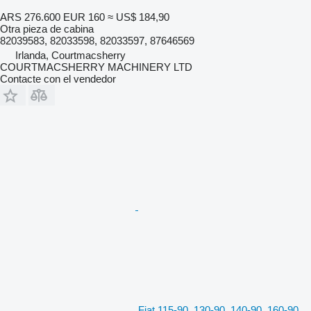
ARS 276.600
EUR 160
≈ US$ 184,90
Otra pieza de cabina
82039583, 82033598, 82033597, 87646569
Irlanda, Courtmacsherry
COURTMACSHERRY MACHINERY LTD
Contacte con el vendedor
Fiat 115-90, 130-90, 140-90, 160-90,