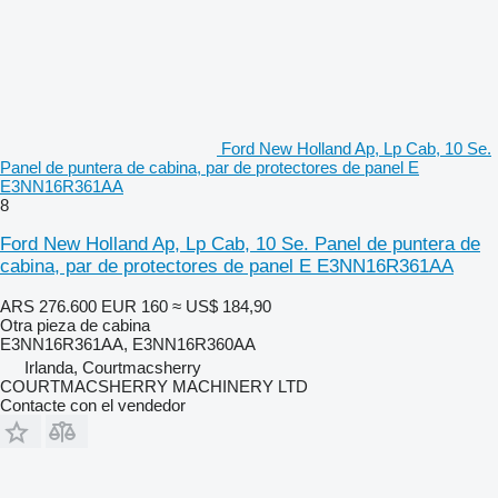
Ford New Holland Ap, Lp Cab, 10 Se.
Panel de puntera de cabina, par de protectores de panel E
E3NN16R361AA
8
Ford New Holland Ap, Lp Cab, 10 Se. Panel de puntera de
cabina, par de protectores de panel E E3NN16R361AA
ARS 276.600
EUR 160
≈ US$ 184,90
Otra pieza de cabina
E3NN16R361AA, E3NN16R360AA
Irlanda, Courtmacsherry
COURTMACSHERRY MACHINERY LTD
Contacte con el vendedor