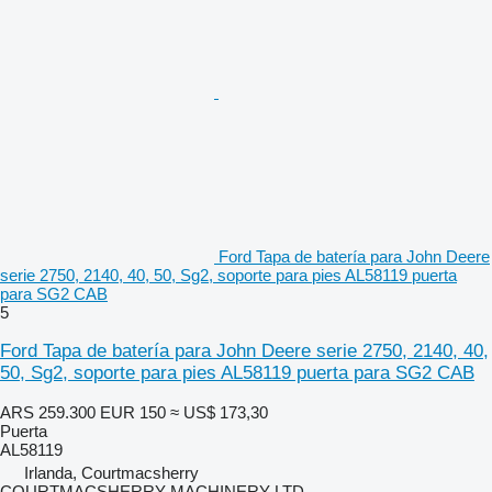
Ford Tapa de batería para John Deere
serie 2750, 2140, 40, 50, Sg2, soporte para pies AL58119 puerta
para SG2 CAB
5
Ford Tapa de batería para John Deere serie 2750, 2140, 40,
50, Sg2, soporte para pies AL58119 puerta para SG2 CAB
ARS 259.300
EUR 150
≈ US$ 173,30
Puerta
AL58119
Irlanda, Courtmacsherry
COURTMACSHERRY MACHINERY LTD