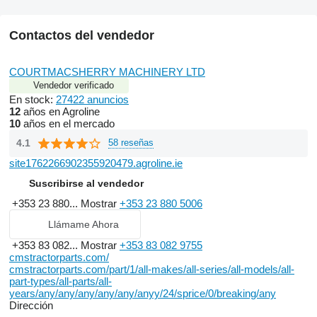
Contactos del vendedor
COURTMACSHERRY MACHINERY LTD
Vendedor verificado
En stock:
27422 anuncios
12
años en Agroline
10
años en el mercado
4.1
58 reseñas
site1762266902355920479.agroline.ie
Suscribirse al vendedor
+353 23 880...
Mostrar
+353 23 880 5006
Llámame Ahora
+353 83 082...
Mostrar
+353 83 082 9755
cmstractorparts.com/
cmstractorparts.com/part/1/all-makes/all-series/all-models/all-
part-types/all-parts/all-
years/any/any/any/any/any/anyy/24/sprice/0/breaking/any
Dirección