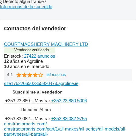
¿Detectó algún fraude?
Infórmenos de lo sucedido
Contactos del vendedor
COURTMACSHERRY MACHINERY LTD
Vendedor verificado
En stock:
27422 anuncios
12
años en Agroline
10
años en el mercado
4.1
58 reseñas
site1762266902355920479.agroline.ie
Suscribirse al vendedor
+353 23 880...
Mostrar
+353 23 880 5006
Llámame Ahora
+353 83 082...
Mostrar
+353 83 082 9755
cmstractorparts.com/
cmstractorparts.com/part/1/all-makes/all-series/all-models/all-
part-types/all-parts/all-