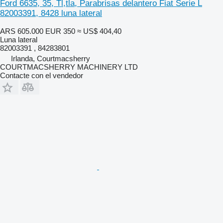
Ford 6635, 35, Tl,tla, Parabrisas delantero Fiat Serie L
82003391, 8428 luna lateral
ARS 605.000
EUR 350
≈ US$ 404,40
Luna lateral
82003391 , 84283801
Irlanda, Courtmacsherry
COURTMACSHERRY MACHINERY LTD
Contacte con el vendedor