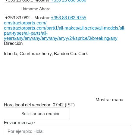
Llámame Ahora
+353 83 082...
Mostrar
+353 83 082 9755
cmstractorparts.com/
cmstractorparts.com/part/1/all-makes/all-series/all-models/all-
part-types/all-parts/all-
years/any/any/any/any/any/anyy/24/sprice/0/breaking/any
Dirección
Irlanda, Courtmacsherry, Bandon Co. Cork
Mostrar mapa
Hora local del vendedor: 07:42 (IST)
Solicitar una reunión
Enviar mensaje