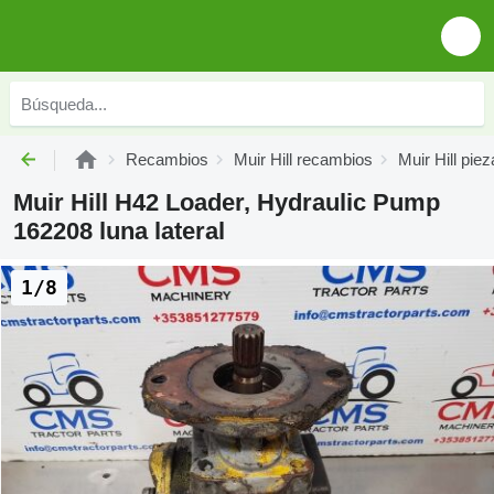
Recambios
Muir Hill recambios
Muir Hill pie
Muir Hill H42 Loader, Hydraulic Pump
162208 luna lateral
1/8