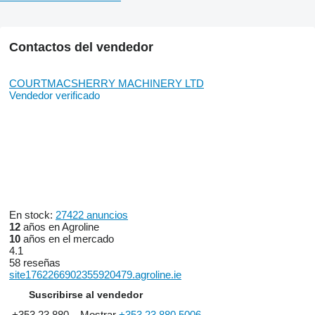
Contactos del vendedor
COURTMACSHERRY MACHINERY LTD
Vendedor verificado
En stock:
27422 anuncios
12
años en Agroline
10
años en el mercado
4.1
58 reseñas
site1762266902355920479.agroline.ie
Suscribirse al vendedor
+353 23 880...
Mostrar
+353 23 880 5006