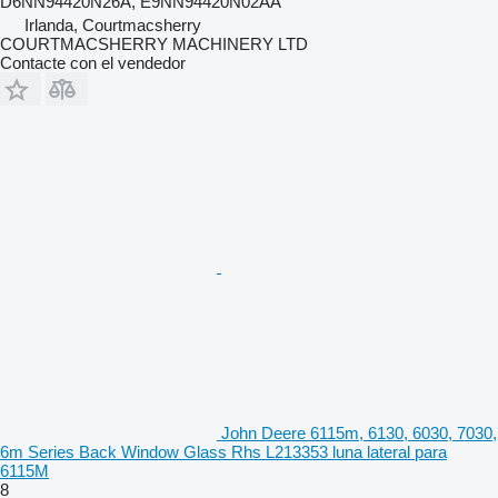
D6NN94420N26A, E9NN94420N02AA
Irlanda, Courtmacsherry
COURTMACSHERRY MACHINERY LTD
Contacte con el vendedor
John Deere 6115m, 6130, 6030, 7030,
6m Series Back Window Glass Rhs L213353 luna lateral para
6115M
8