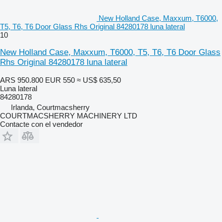
New Holland Case, Maxxum, T6000,
T5, T6, T6 Door Glass Rhs Original 84280178 luna lateral
10
New Holland Case, Maxxum, T6000, T5, T6, T6 Door Glass
Rhs Original 84280178 luna lateral
ARS 950.800
EUR 550
≈ US$ 635,50
Luna lateral
84280178
Irlanda, Courtmacsherry
COURTMACSHERRY MACHINERY LTD
Contacte con el vendedor