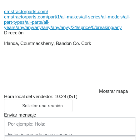
cmstractorparts.com/
cmstractorparts.com/part/1/all-makes/all-series/all-models/all-
part-types/all-parts/all-
years/any/any/any/any/any/anyy/24/sprice/0/breaking/any
Dirección
Irlanda, Courtmacsherry, Bandon Co. Cork
Mostrar mapa
Hora local del vendedor: 10:29 (IST)
Solicitar una reunión
Enviar mensaje