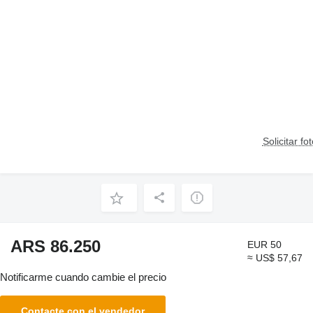
Solicitar fo
ARS 86.250
EUR 50
≈ US$ 57,67
Notificarme cuando cambie el precio
Contacte con el vendedor