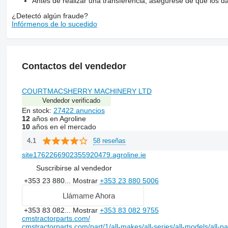
Antes de realizar una transferencia, asegúrese de que los d
¿Detectó algún fraude?
Infórmenos de lo sucedido
Contactos del vendedor
COURTMACSHERRY MACHINERY LTD
Vendedor verificado
En stock:
27422 anuncios
12
años en Agroline
10
años en el mercado
58 reseñas
4.1
site1762266902355920479.agroline.ie
Suscribirse al vendedor
+353 23 880...
Mostrar
+353 23 880 5006
Llámame Ahora
+353 83 082...
Mostrar
+353 83 082 9755
cmstractorparts.com/
cmstractorparts.com/part/1/all-makes/all-series/all-models/all-p