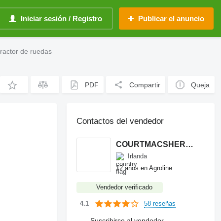
Iniciar sesión / Registro
Publicar el anuncio
tractor de ruedas
PDF
Compartir
Queja
Contactos del vendedor
COURTMACSHERRY MACHINERY LTD
Irlanda
12 años en Agroline
Vendedor verificado
58 reseñas
4.1
Suscribirse al vendedor