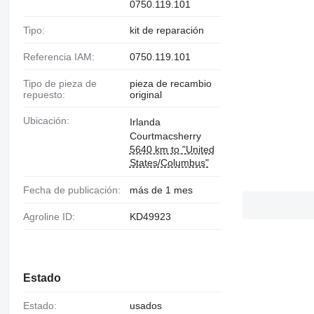
0750.119.101
Tipo:
kit de reparación
Referencia IAM:
0750.119.101
Tipo de pieza de
pieza de recambio
repuesto:
original
Ubicación:
Irlanda
Courtmacsherry
5640 km to "United
States/Columbus"
Fecha de publicación:
más de 1 mes
Agroline ID:
KD49923
Estado
Estado:
usados