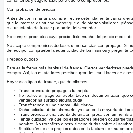
comentarios y sugerencias para que lo comprobemos.
Comprobación de precios
Antes de confirmar una compra, revise detenidamente varias ofertas 
que le interesa es mucho menor que el de ofertas similares, piénsel
o a un intento de fraude por parte del vendedor.
No compre productos cuyo precio diste mucho del precio medio de 
No acepte compromisos dudosos o mercancías con prepago. Si no lo 
del equipo, compruebe la autenticidad de los mismos y pregunte to
Prepago dudoso
Esta es la forma más habitual de fraude. Ciertos vendedores pued
compra. Así, los estafadores perciben grandes cantidades de diner
Hay varios tipos de fraude, que detallamos:
Transferencia de prepago a la tarjeta
No realice un pago por adelantado sin documentación que con
vendedor ha surgido alguna duda.
Transferencia a una cuenta «fiduciaria»
Dicha solicitud debe alarmarle, ya que en la mayoría de los 
Transferencia a una cuenta de una empresa con un nombre 
Tenga cuidado, ya que los estafadores pueden ocultarse tra
nombre. No transfiera dinero si tiene dudas sobre el nombre
Sustitución de sus propios datos en la factura de una empre