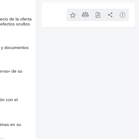
ecio de la oferta
defectos ocultos
es y documentos
erva» de su
ón con el
nimas en su