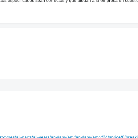
atos especificados sean correctos y que aludan a la empresa en cuesti
art-types/all-parts/all-years/any/any/any/any/any/anyy/24/sprice/0/break