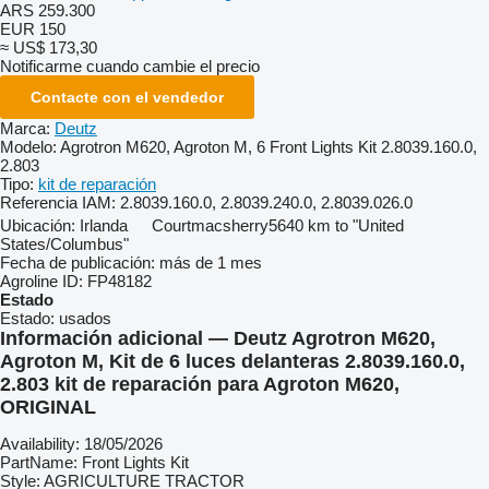
ARS 259.300
EUR 150
≈ US$ 173,30
Notificarme cuando cambie el precio
Contacte con el vendedor
Marca:
Deutz
Modelo:
Agrotron M620, Agroton M, 6 Front Lights Kit 2.8039.160.0,
2.803
Tipo:
kit de reparación
Referencia IAM:
2.8039.160.0, 2.8039.240.0, 2.8039.026.0
Ubicación:
Irlanda
Courtmacsherry
5640 km to "United
States/Columbus"
Fecha de publicación:
más de 1 mes
Agroline ID:
FP48182
Estado
Estado:
usados
Información adicional — Deutz Agrotron M620,
Agroton M, Kit de 6 luces delanteras 2.8039.160.0,
2.803 kit de reparación para Agroton M620,
ORIGINAL
Availability: 18/05/2026
PartName: Front Lights Kit
Style: AGRICULTURE TRACTOR