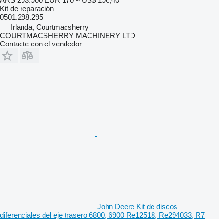
ARS 293.900
EUR 170
≈ US$ 196,40
Kit de reparación
0501.298.295
Irlanda, Courtmacsherry
COURTMACSHERRY MACHINERY LTD
Contacte con el vendedor
John Deere Kit de discos
diferenciales del eje trasero 6800, 6900 Re12518, Re294033, R7