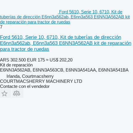
Ford 5610, Serie 10, 6710, Kit de
tuberías de dirección E6nn3a562ab, E6nn3a563 E6NN3A562AB kit
de reparación para tractor de ruedas
7
Ford 5610, Serie 10, 6710, Kit de tuberías de dirección
E6nn3a562ab, E6nn3a563 E6NN3A562AB kit de reparación
para tractor de ruedas
ARS 302.500
EUR 175
≈ US$ 202,20
Kit de reparación
E6NN3A562AB, E6NN3A563CB, E6NN3A541AA, E6NN3A541BA
Irlanda, Courtmacsherry
COURTMACSHERRY MACHINERY LTD
Contacte con el vendedor