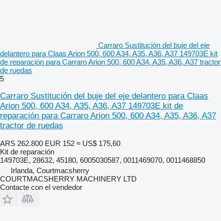
Carraro Sustitución del buje del eje
delantero para Claas Arion 500, 600 A34, A35, A36, A37 149703E kit
de reparación para Carraro Arion 500, 600 A34, A35, A36, A37 tractor
de ruedas
5
Carraro Sustitución del buje del eje delantero para Claas
Arion 500, 600 A34, A35, A36, A37 149703E kit de
reparación para Carraro Arion 500, 600 A34, A35, A36, A37
tractor de ruedas
ARS 262.800
EUR 152
≈ US$ 175,60
Kit de reparación
149703E, 28632, 45180, 6005030587, 0011469070, 0011468850
Irlanda, Courtmacsherry
COURTMACSHERRY MACHINERY LTD
Contacte con el vendedor