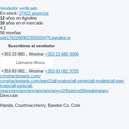
Vendedor verificado
En stock:
27422 anuncios
12
años en Agroline
10
años en el mercado
4.1
58 reseñas
site1762266902355920479.agroline.ie
Suscribirse al vendedor
+353 23 880...
Mostrar
+353 23 880 5006
Llámame Ahora
+353 83 082...
Mostrar
+353 83 082 9755
cmstractorparts.com/
cmstractorparts.com/part/1/all-makes/all-series/all-models/all-part-
types/all-parts/all-
years/any/any/any/any/any/anyy/24/sprice/0/breaking/any
Dirección
Irlanda, Courtmacsherry, Bandon Co. Cork