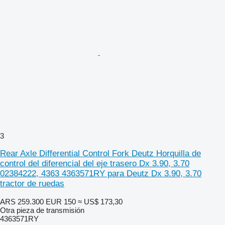
3
Rear Axle Differential Control Fork Deutz Horquilla de
control del diferencial del eje trasero Dx 3.90, 3.70
02384222, 4363 4363571RY para Deutz Dx 3.90, 3.70
tractor de ruedas
ARS 259.300
EUR 150
≈ US$ 173,30
Otra pieza de transmisión
4363571RY