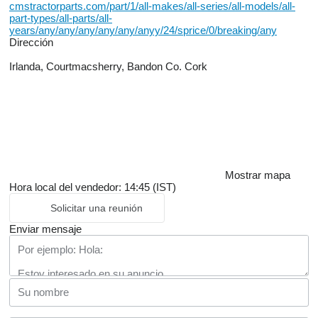
cmstractorparts.com/part/1/all-makes/all-series/all-models/all-
part-types/all-parts/all-
years/any/any/any/any/any/anyy/24/sprice/0/breaking/any
Dirección
Irlanda, Courtmacsherry, Bandon Co. Cork
Mostrar mapa
Hora local del vendedor: 14:45 (IST)
Solicitar una reunión
Enviar mensaje