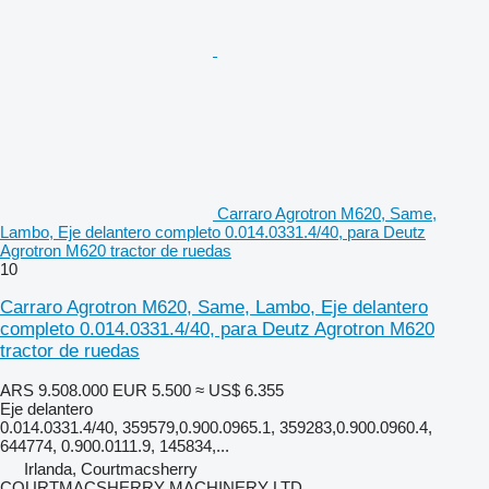
Carraro Agrotron M620, Same,
Lambo, Eje delantero completo 0.014.0331.4/40, para Deutz
Agrotron M620 tractor de ruedas
10
Carraro Agrotron M620, Same, Lambo, Eje delantero
completo 0.014.0331.4/40, para Deutz Agrotron M620
tractor de ruedas
ARS 9.508.000
EUR 5.500
≈ US$ 6.355
Eje delantero
0.014.0331.4/40, 359579,0.900.0965.1, 359283,0.900.0960.4,
644774, 0.900.0111.9, 145834,...
Irlanda, Courtmacsherry
COURTMACSHERRY MACHINERY LTD