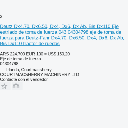
3
Deutz Dx4.70. Dx6.50, Dx4, Dx6, Dx Ab, Bis Dx110 Eje
estriado de toma de fuerza 043 04304798 eje de toma de
fuerza para Deutz-Fahr Dx4.70. Dx6.50, Dx4, Dx6, Dx Ab,
Bis Dx110 tractor de ruedas
ARS 224.700
EUR 130
≈ US$ 150,20
Eje de toma de fuerza
04304798
Irlanda, Courtmacsherry
COURTMACSHERRY MACHINERY LTD
Contacte con el vendedor