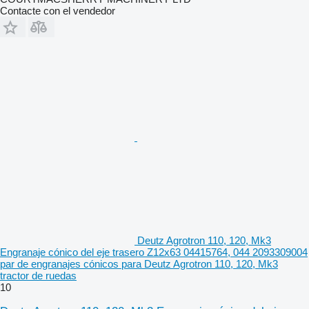
Contacte con el vendedor
Deutz Agrotron 110, 120, Mk3
Engranaje cónico del eje trasero Z12x63 04415764, 044 2093309004
par de engranajes cónicos para Deutz Agrotron 110, 120, Mk3
tractor de ruedas
10