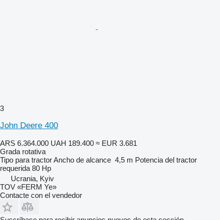
3
John Deere 400
ARS 6.364.000
UAH 189.400
≈ EUR 3.681
Grada rotativa
Tipo
para tractor
Ancho de alcance
4,5 m
Potencia del tractor
requerida
80 Hp
Ucrania, Kyiv
TOV «FERM Ye»
Contacte con el vendedor
Suscríbase para recibir anuncios nuevos de esta sección