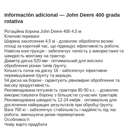
Información adicional — John Deere 400 grada
rotativa
Ротаційна борона John Deere 400 4,5 м
Ключові переваги
Ширина захоплення 4,5 м - дозволяє обробляти великі
площі за короткий час, що підвищує ефективність роботи.
Навісна конструкція - забезпечує легкість у використанні та
швидкість монтажу на трактор.
Діаметр диска 520 мм - оптимальний для якісного
оброблення різних типів ґрунту.
Кількість голок на диску 16 - забезпечує ефективне
перемішування ґрунту та аерацію.
54 диска на бороні - гарантують рівномірне оброблення та
високу продуктивність.
Рекомендована потужність трактора 80-90 к.с. - дозволяє
використовувати борону з більшістю сучасних тракторів.
Рекомендована швидкість 12-24 км/рік - оптимальна для
досягнення найкращих результатів при обробці ґрунту.
Вага 700 кг - забезпечує стабільність і надійність під час
роботи, зменшуючи ризик перевертання.
Особливості
Чому варто придбати