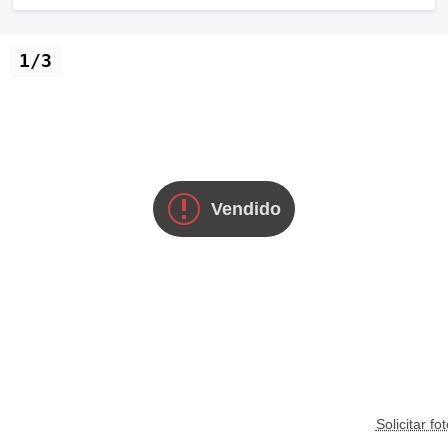
1/3
Vendido
Solicitar fo