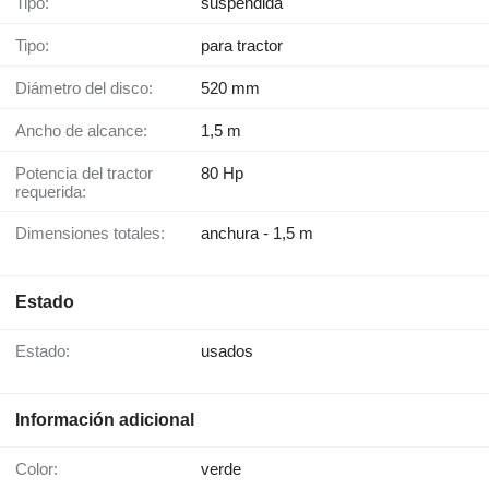
Tipo:
suspendida
Tipo:
para tractor
Diámetro del disco:
520 mm
Ancho de alcance:
1,5 m
Potencia del tractor
80 Hp
requerida:
Dimensiones totales:
anchura - 1,5 m
Estado
Estado:
usados
Información adicional
Color:
verde