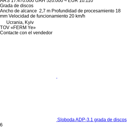
ARS 17.470.000
UAH 520.000
≈ EUR 10.110
Grada de discos
Ancho de alcance
2,7 m
Profundidad de procesamiento
18
mm
Velocidad de funcionamiento
20 km/h
Ucrania, Kyiv
TOV «FERM Ye»
Contacte con el vendedor
Sloboda ADP-3.1 grada de discos
6