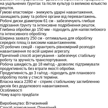
на ущільнених ґрунтах та після культур із великою кількістю
решток.
Гумові еластоміри - знижують ударні навантаження,
захищають раму та робочі органи від перевантажень.
Робочі диски діаметром 61 см - забезпечують глибше
підрізання ґрунту та інтенсивне подрібнення решток.
Глибина обробки до 150 мм - підходить для напівглибокого
та інтенсивного обробітку.
Ширина захвату 250 см - оптимальна для обробітку
середніх площ із високим навантаженням.
20 робочих секцій - гарантують рівномірний розподіл
навантаження по всій ширині агрегату.
Причіпний спосіб агрегування - забезпечує стабільну
роботу та зручність транспортування.
Робоча швидкість до 18 км/год - дозволяє підтримувати
продуктивність без втрати якості обробки.
Продуктивність до 3 га/год - підходить для планового
обробітку полів у стислі терміни.
Власна маса 2280 кг - сприяє стабільному заглибленню
дисків без додаткового навантаження.
Особливості
Чому варто придбати
Виробництво: Вітчизняний
Спосіб агрегування: Причіпний