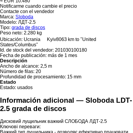
≈ EUR 10.480
Notificarme cuando cambie el precio
Contacte con el vendedor
Marca:
Sloboda
Modelo:
ЛДТ-2.5
Tipo:
grada de discos
Peso neto:
2.280 kg
Ubicación:
Ucrania
Kyiv
8063 km to "United
States/Columbus"
Id. de stock del vendedor:
201030100180
Fecha de publicación:
más de 1 mes
Descripción
Ancho de alcance:
2,5 m
Número de filas:
20
Profundidad de procesamiento:
15 mm
Estado
Estado:
usados
Información adicional — Sloboda LDT-
2.5 grada de discos
Дисковий лущильник важкий СЛОБОДА ЛДТ-2.5
Ключові переваги:
Важкий тип лущильника - дозволяє ефективно працювати