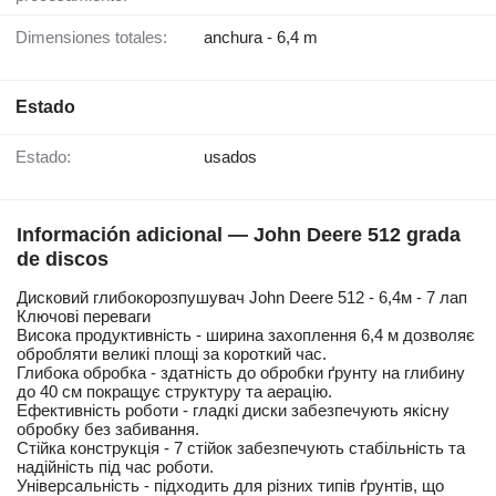
Dimensiones totales:
anchura - 6,4 m
Estado
Estado:
usados
Información adicional — John Deere 512 grada
de discos
Дисковий глибокорозпушувач John Deere 512 - 6,4м - 7 лап
Ключові переваги
Висока продуктивність - ширина захоплення 6,4 м дозволяє
обробляти великі площі за короткий час.
Глибока обробка - здатність до обробки ґрунту на глибину
до 40 см покращує структуру та аерацію.
Ефективність роботи - гладкі диски забезпечують якісну
обробку без забивання.
Стійка конструкція - 7 стійок забезпечують стабільність та
надійність під час роботи.
Універсальність - підходить для різних типів ґрунтів, що