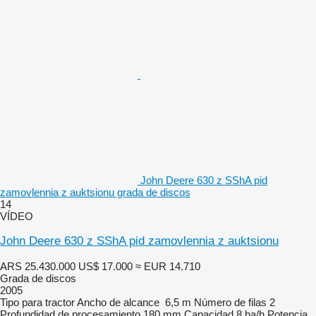
John Deere 630 z SShA pid
zamovlennia z auktsionu grada de discos
14
VÍDEO
John Deere 630 z SShA pid zamovlennia z auktsionu
ARS 25.430.000
US$ 17.000
≈ EUR 14.710
Grada de discos
2005
Tipo
para tractor
Ancho de alcance
6,5 m
Número de filas
2
Profundidad de procesamiento
180 mm
Capacidad
8 ha/h
Potencia