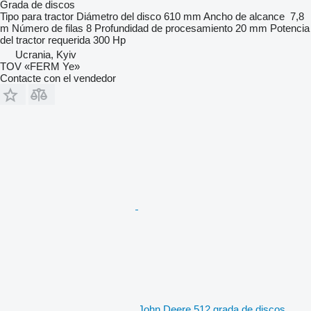
Grada de discos
Tipo
para tractor
Diámetro del disco
610 mm
Ancho de alcance
7,8
m
Número de filas
8
Profundidad de procesamiento
20 mm
Potencia
del tractor requerida
300 Hp
Ucrania, Kyiv
TOV «FERM Ye»
Contacte con el vendedor
John Deere 512 grada de discos