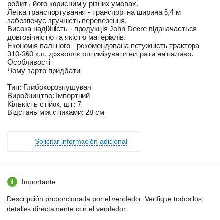
робить його корисним у різних умовах.
Легка транспортування - транспортна ширина 6,4 м
забезпечує зручність перевезення.
Висока надійність - продукція John Deere відзначається
довговічністю та якістю матеріалів.
Економія пального - рекомендована потужність трактора
310-360 к.с. дозволяє оптимізувати витрати на паливо.
Особливості
Чому варто придбати
Тип: Глибокорозпушувач
Виробництво: Імпортний
Кількість стійок, шт: 7
Відстань між стійками: 28 см
Solicitar información adicional
Importante
Descripción proporcionada por el vendedor. Verifique todos los
detalles directamente con el vendedor.