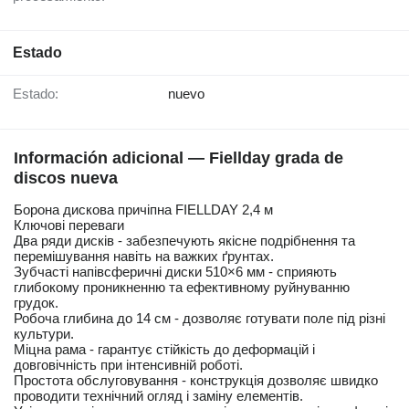
Estado
Estado:
nuevo
Información adicional — Fiellday grada de
discos nueva
Борона дискова причіпна FIELLDAY 2,4 м
Ключові переваги
Два ряди дисків - забезпечують якісне подрібнення та
перемішування навіть на важких ґрунтах.
Зубчасті напівсферичні диски 510×6 мм - сприяють
глибокому проникненню та ефективному руйнуванню
грудок.
Робоча глибина до 14 см - дозволяє готувати поле під різні
культури.
Міцна рама - гарантує стійкість до деформацій і
довговічність при інтенсивній роботі.
Простота обслуговування - конструкція дозволяє швидко
проводити технічний огляд і заміну елементів.