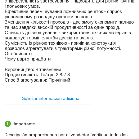
Універсальність застосування - підходить для різних ґрунтів
і польових умов.
Ефективне перемішування пожнивних решток - сприяє
рівномірному розподілу органіки по полю.
Зменшення кількості проходів - дає змогу економити паливо
та час завдяки високій продуктивності за один прохід.
Стійкість до зношування - використання якісних матеріалів
подовжує термін служби дисків та вузлів.
Сумісність із різною технікою - причіпна конструкція
дозволяє агрегатувати з тракторами різної потужності.
Особливості
Чому варто придбати
Виробництво: Вітчизняний
Продуктивність, Га/год: 2,8-7,8
Спосіб агрегування: Причіпний
Solicitar información adicional
Importante
Descripción proporcionada por el vendedor. Verifique todos los