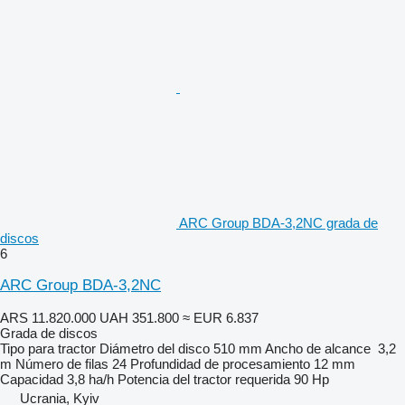
ARC Group BDA-3,2NC grada de
discos
6
ARC Group BDA-3,2NC
ARS 11.820.000
UAH 351.800
≈ EUR 6.837
Grada de discos
Tipo
para tractor
Diámetro del disco
510 mm
Ancho de alcance
3,2
m
Número de filas
24
Profundidad de procesamiento
12 mm
Capacidad
3,8 ha/h
Potencia del tractor requerida
90 Hp
Ucrania, Kyiv