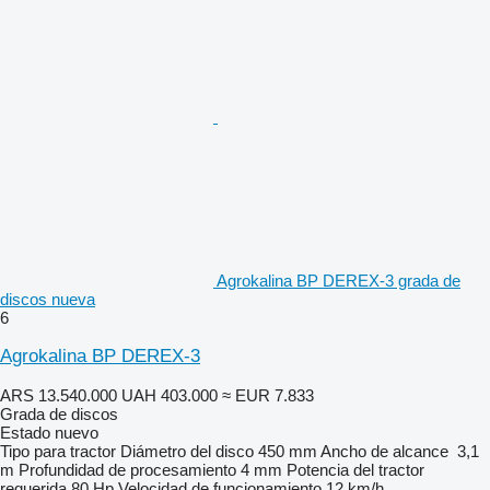
Agrokalina BP DEREX-3 grada de
discos nueva
6
Agrokalina BP DEREX-3
ARS 13.540.000
UAH 403.000
≈ EUR 7.833
Grada de discos
Estado
nuevo
Tipo
para tractor
Diámetro del disco
450 mm
Ancho de alcance
3,1
m
Profundidad de procesamiento
4 mm
Potencia del tractor
requerida
80 Hp
Velocidad de funcionamiento
12 km/h