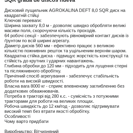
Дисковий лущильник AGROKALINA DEFT 8,0 SQR диск на
квадратній стійці
Ключові переваги:
Ширина захвату 8,0 м - дозволяє швидко обробляти великі
масиви поля, скорочуючи кількість проходів.
64 робочі секції - забезпечують рівномірний контакт дисків із
ґрунтом по всій ширині агрегату.
Діаметр дисків 560 мм - ефективно працює з великою
кількістю пожнивних решток та ущільненим верхнім шаром.
Квадратна стійка диска - підвищує жорсткість конструкції та
стійкість до крутних і ударних навантажень.
Глибина обробки до 120 мм - підходить для лущення стерні
та післяжнивного обробітку.
Причіпний спосіб агрегування - забезпечує стабільність
роботи на високій швидкості.
Власна вага 8000 кг - сприяє впевненому заглибленню без
додаткових обважнювачів.
Потреба в тракторі від 280 к.с. - сумісність з потужними
тракторами для роботи на великих площах.
Робоча швидкість до 12 км/год - дозволяє підтримувати
високий темп без втрати якості обробітку.
Особливості
Чому варто придбати
Виробництво: Вітчизняний