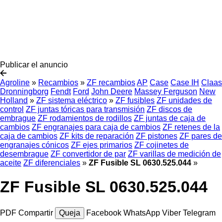
Publicar el anuncio
Agroline
»
Recambios
»
ZF recambios
AP
Case
Case IH
Claas
Dronningborg
Fendt
Ford
John Deere
Massey Ferguson
New
Holland
»
ZF sistema eléctrico
»
ZF fusibles
ZF unidades de
control
ZF juntas tóricas para transmisión
ZF discos de
embrague
ZF rodamientos de rodillos
ZF juntas de caja de
cambios
ZF engranajes para caja de cambios
ZF retenes de la
caja de cambios
ZF kits de reparación
ZF pistones
ZF pares de
engranajes cónicos
ZF ejes primarios
ZF cojinetes de
desembrague
ZF convertidor de par
ZF varillas de medición de
aceite
ZF diferenciales
»
ZF Fusible SL 0630.525.044
»
ZF Fusible SL 0630.525.044
PDF
Compartir
Queja
Facebook
WhatsApp
Viber
Telegram