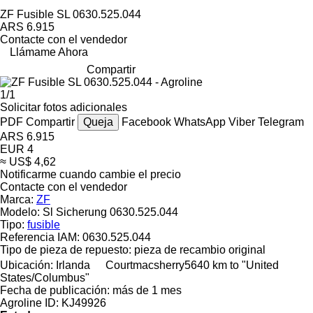
ZF Fusible SL 0630.525.044
ARS 6.915
Contacte con el vendedor
Llámame Ahora
Compartir
1/1
Solicitar fotos adicionales
PDF
Compartir
Queja
Facebook
WhatsApp
Viber
Telegram
ARS 6.915
EUR 4
≈ US$ 4,62
Notificarme cuando cambie el precio
Contacte con el vendedor
Marca:
ZF
Modelo:
Sl Sicherung 0630.525.044
Tipo:
fusible
Referencia IAM:
0630.525.044
Tipo de pieza de repuesto:
pieza de recambio original
Ubicación:
Irlanda
Courtmacsherry
5640 km to "United
States/Columbus"
Fecha de publicación:
más de 1 mes
Agroline ID:
KJ49926