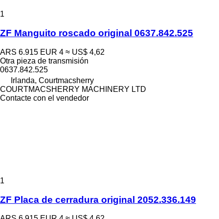
1
ZF Manguito roscado original 0637.842.525
ARS 6.915
EUR 4
≈ US$ 4,62
Otra pieza de transmisión
0637.842.525
Irlanda, Courtmacsherry
COURTMACSHERRY MACHINERY LTD
Contacte con el vendedor
1
ZF Placa de cerradura original 2052.336.149
ARS 6.915
EUR 4
≈ US$ 4,62