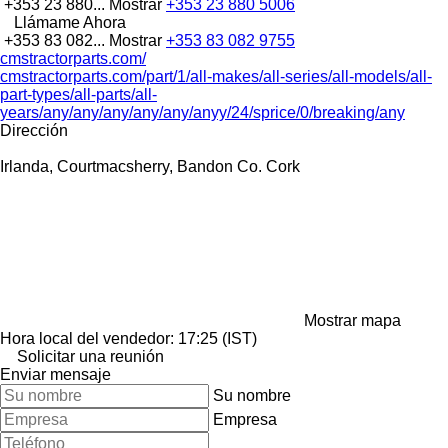
+353 23 880...
Mostrar
+353 23 880 5006
Llámame Ahora
+353 83 082...
Mostrar
+353 83 082 9755
cmstractorparts.com/
cmstractorparts.com/part/1/all-makes/all-series/all-models/all-
part-types/all-parts/all-
years/any/any/any/any/any/anyy/24/sprice/0/breaking/any
Dirección
Irlanda, Courtmacsherry, Bandon Co. Cork
Mostrar mapa
Hora local del vendedor: 17:25 (IST)
Solicitar una reunión
Enviar mensaje
Su nombre
Empresa