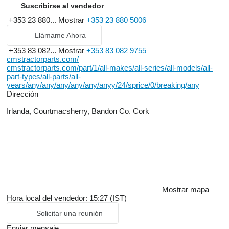
Suscribirse al vendedor
+353 23 880...
Mostrar
+353 23 880 5006
Llámame Ahora
+353 83 082...
Mostrar
+353 83 082 9755
cmstractorparts.com/
cmstractorparts.com/part/1/all-makes/all-series/all-models/all-
part-types/all-parts/all-
years/any/any/any/any/any/anyy/24/sprice/0/breaking/any
Dirección
Irlanda, Courtmacsherry, Bandon Co. Cork
Mostrar mapa
Hora local del vendedor: 15:27 (IST)
Solicitar una reunión
Enviar mensaje