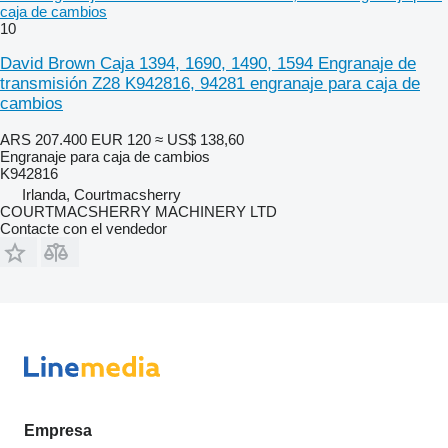
caja de cambios
10
David Brown Caja 1394, 1690, 1490, 1594 Engranaje de
transmisión Z28 K942816, 94281 engranaje para caja de
cambios
ARS 207.400
EUR 120
≈ US$ 138,60
Engranaje para caja de cambios
K942816
Irlanda, Courtmacsherry
COURTMACSHERRY MACHINERY LTD
Contacte con el vendedor
Empresa