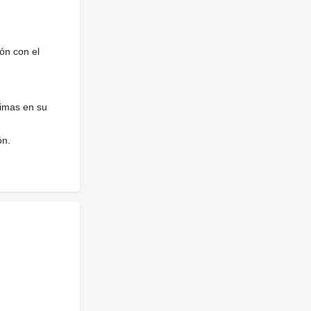
ón con el
nimas en su
ón.