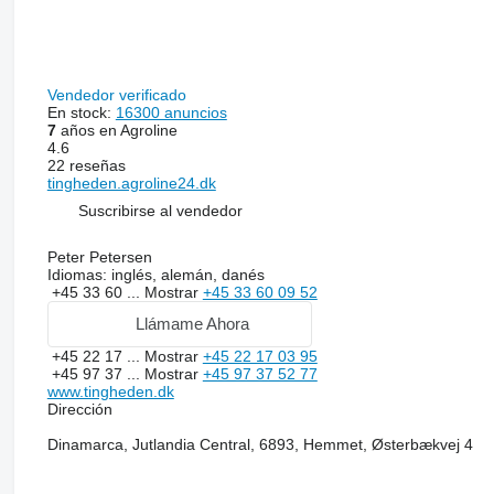
Vendedor verificado
En stock:
16300 anuncios
7
años en Agroline
4.6
22 reseñas
tingheden.agroline24.dk
Suscribirse al vendedor
Peter Petersen
Idiomas:
inglés, alemán, danés
+45 33 60 ...
Mostrar
+45 33 60 09 52
Llámame Ahora
+45 22 17 ...
Mostrar
+45 22 17 03 95
+45 97 37 ...
Mostrar
+45 97 37 52 77
www.tingheden.dk
Dirección
Dinamarca, Jutlandia Central, 6893, Hemmet, Østerbækvej 4