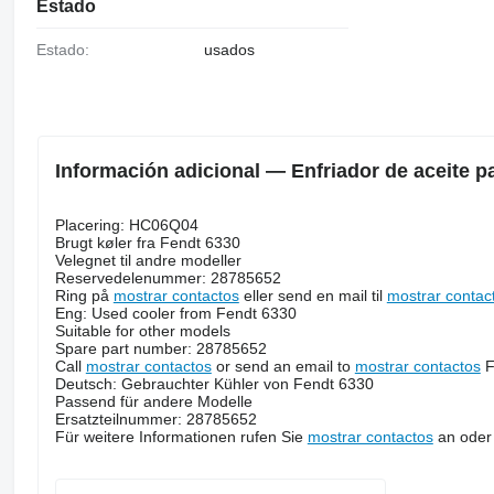
Estado
Estado:
usados
Información adicional — Enfriador de aceite p
Placering: HC06Q04
Brugt køler fra Fendt 6330
Velegnet til andre modeller
Reservedelenummer: 28785652
Ring på
mostrar contactos
eller send en mail til
mostrar contac
Eng: Used cooler from Fendt 6330
Suitable for other models
Spare part number: 28785652
Call
mostrar contactos
or send an email to
mostrar contactos
F
Deutsch: Gebrauchter Kühler von Fendt 6330
Passend für andere Modelle
Ersatzteilnummer: 28785652
Für weitere Informationen rufen Sie
mostrar contactos
an oder 