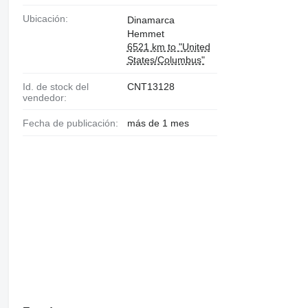
Ubicación:
Dinamarca
Hemmet
6521 km to "United
States/Columbus"
Id. de stock del
CNT13128
vendedor:
Fecha de publicación:
más de 1 mes