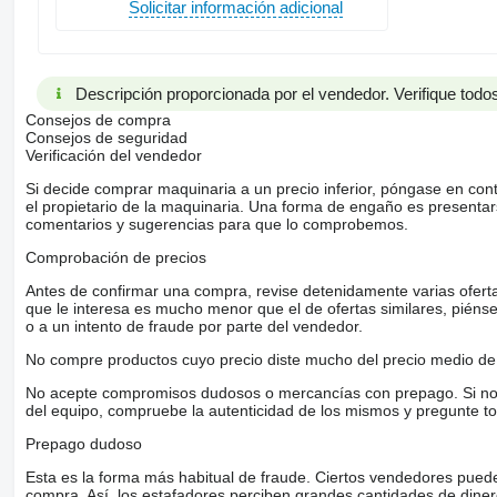
Solicitar información adicional
Descripción proporcionada por el vendedor. Verifique todos
Consejos de compra
Consejos de seguridad
Verificación del vendedor
Si decide comprar maquinaria a un precio inferior, póngase en con
el propietario de la maquinaria. Una forma de engaño es present
comentarios y sugerencias para que lo comprobemos.
Comprobación de precios
Antes de confirmar una compra, revise detenidamente varias ofertas 
que le interesa es mucho menor que el de ofertas similares, piénsel
o a un intento de fraude por parte del vendedor.
No compre productos cuyo precio diste mucho del precio medio de 
No acepte compromisos dudosos o mercancías con prepago. Si no lo 
del equipo, compruebe la autenticidad de los mismos y pregunte to
Prepago dudoso
Esta es la forma más habitual de fraude. Ciertos vendedores pued
compra. Así, los estafadores perciben grandes cantidades de diner