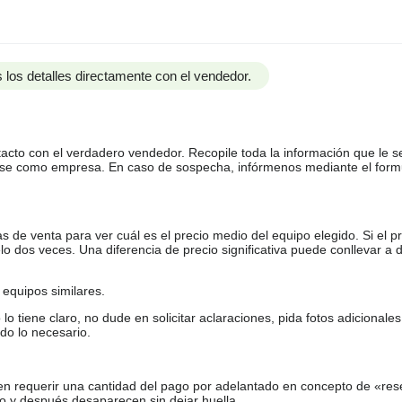
 los detalles directamente con el vendedor.
tacto con el verdadero vendedor. Recopile toda la información que le s
arse como empresa. En caso de sospecha, infórmenos mediante el form
de venta para ver cuál es el precio medio del equipo elegido. Si el pr
o dos veces. Una diferencia de precio significativa puede conllevar a 
equipos similares.
tiene claro, no dude en solicitar aclaraciones, pida fotos adicional
do lo necesario.
en requerir una cantidad del pago por adelantado en concepto de «res
o y después desaparecen sin dejar huella.