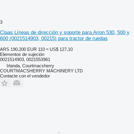
3
Claas Líneas de dirección y soporte para Arion 530, 500 y
600 (0021514903, 00215) para tractor de ruedas
ARS 190.200
EUR 110
≈ US$ 127,10
Elementos de sujeción
0021514903, 0021553961
Irlanda, Courtmacsherry
COURTMACSHERRY MACHINERY LTD
Contacte con el vendedor