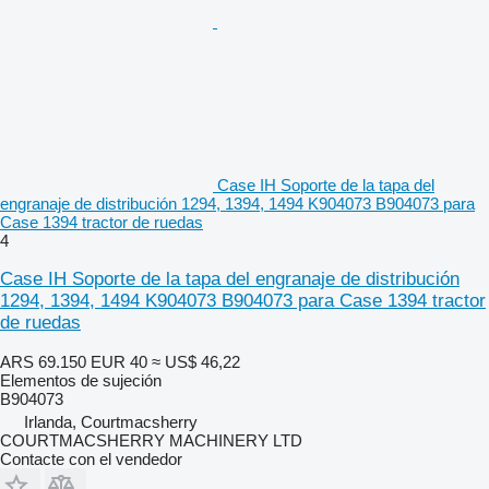
Case IH Soporte de la tapa del
engranaje de distribución 1294, 1394, 1494 K904073 B904073 para
Case 1394 tractor de ruedas
4
Case IH Soporte de la tapa del engranaje de distribución
1294, 1394, 1494 K904073 B904073 para Case 1394 tractor
de ruedas
ARS 69.150
EUR 40
≈ US$ 46,22
Elementos de sujeción
B904073
Irlanda, Courtmacsherry
COURTMACSHERRY MACHINERY LTD
Contacte con el vendedor