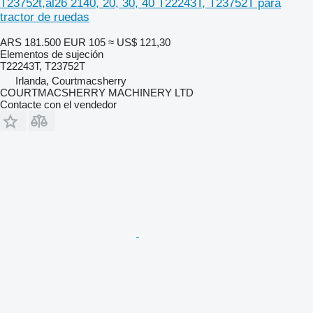
T23752t,al26 2140, 20, 30, 40 T22243T, T23752T para
tractor de ruedas
ARS 181.500
EUR 105
≈ US$ 121,30
Elementos de sujeción
T22243T, T23752T
Irlanda, Courtmacsherry
COURTMACSHERRY MACHINERY LTD
Contacte con el vendedor