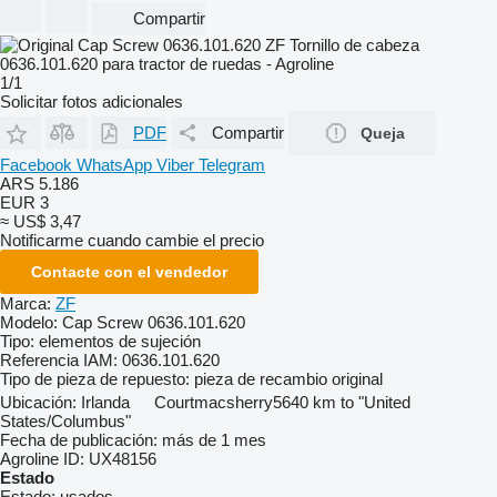
Compartir
1/1
Solicitar fotos adicionales
PDF
Compartir
Queja
Facebook
WhatsApp
Viber
Telegram
ARS 5.186
EUR 3
≈ US$ 3,47
Notificarme cuando cambie el precio
Contacte con el vendedor
Marca:
ZF
Modelo:
Cap Screw 0636.101.620
Tipo:
elementos de sujeción
Referencia IAM:
0636.101.620
Tipo de pieza de repuesto:
pieza de recambio original
Ubicación:
Irlanda
Courtmacsherry
5640 km to "United
States/Columbus"
Fecha de publicación:
más de 1 mes
Agroline ID:
UX48156
Estado
Estado:
usados