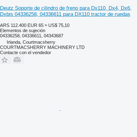
Deutz Soporte de cilindro de freno para Dx110, Dx4, Dx6,
Dxbis 04336258, 04336611 para DX110 tractor de ruedas
ARS 112.400
EUR 65
≈ US$ 75,10
Elementos de sujeción
04336258, 04336611, 04343687
Irlanda, Courtmacsherry
COURTMACSHERRY MACHINERY LTD
Contacte con el vendedor