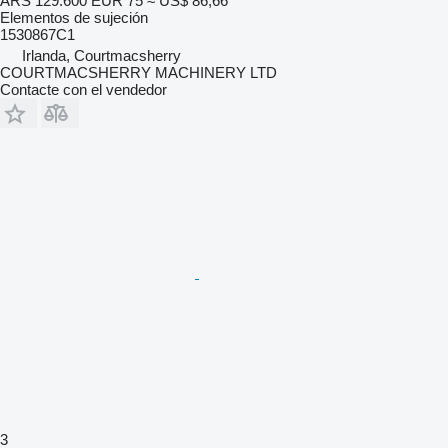
ARS 129.600
EUR 75
≈ US$ 86,66
Elementos de sujeción
1530867C1
Irlanda, Courtmacsherry
COURTMACSHERRY MACHINERY LTD
Contacte con el vendedor
3