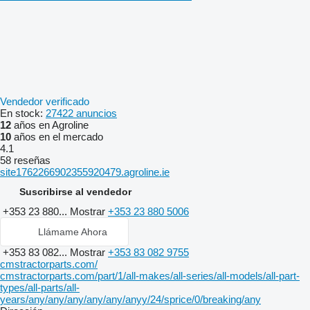
Vendedor verificado
En stock:
27422 anuncios
12
años en Agroline
10
años en el mercado
4.1
58 reseñas
site1762266902355920479.agroline.ie
Suscribirse al vendedor
+353 23 880...
Mostrar
+353 23 880 5006
Llámame Ahora
+353 83 082...
Mostrar
+353 83 082 9755
cmstractorparts.com/
cmstractorparts.com/part/1/all-makes/all-series/all-models/all-part-
types/all-parts/all-
years/any/any/any/any/any/anyy/24/sprice/0/breaking/any