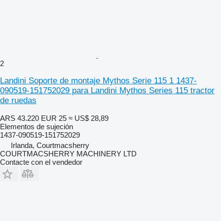
2
Landini Soporte de montaje Mythos Serie 115 1 1437-
090519-151752029 para Landini Mythos Series 115 tractor
de ruedas
ARS 43.220
EUR 25
≈ US$ 28,89
Elementos de sujeción
1437-090519-151752029
Irlanda, Courtmacsherry
COURTMACSHERRY MACHINERY LTD
Contacte con el vendedor