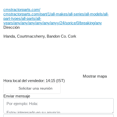
cmstractorparts.com/
cmstractorparts.com/part/1/all-makes/all-series/all-models/all-
part-types/all-parts/all-
years/any/any/any/any/any/anyy/24/sprice/0/breaking/any
Dirección
Irlanda, Courtmacsherry, Bandon Co. Cork
Mostrar mapa
Hora local del vendedor: 14:15 (IST)
Solicitar una reunión
Enviar mensaje