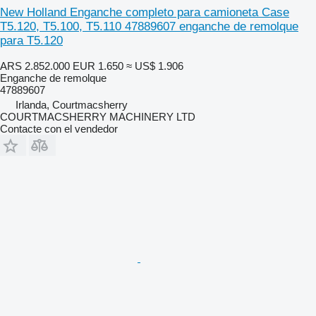
New Holland Enganche completo para camioneta Case
T5.120, T5.100, T5.110 47889607 enganche de remolque
para T5.120
ARS 2.852.000
EUR 1.650
≈ US$ 1.906
Enganche de remolque
47889607
Irlanda, Courtmacsherry
COURTMACSHERRY MACHINERY LTD
Contacte con el vendedor