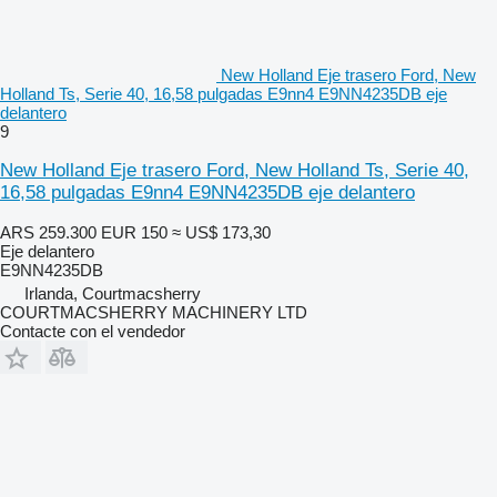
New Holland Eje trasero Ford, New
Holland Ts, Serie 40, 16,58 pulgadas E9nn4 E9NN4235DB eje
delantero
9
New Holland Eje trasero Ford, New Holland Ts, Serie 40,
16,58 pulgadas E9nn4 E9NN4235DB eje delantero
ARS 259.300
EUR 150
≈ US$ 173,30
Eje delantero
E9NN4235DB
Irlanda, Courtmacsherry
COURTMACSHERRY MACHINERY LTD
Contacte con el vendedor