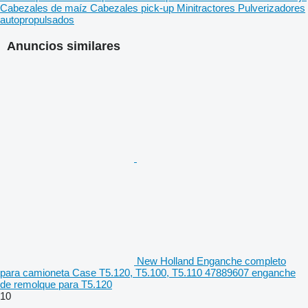
Cabezales de maíz
Cabezales pick-up
Minitractores
Pulverizadores
autopropulsados
Anuncios similares
New Holland Enganche completo
para camioneta Case T5.120, T5.100, T5.110 47889607 enganche
de remolque para T5.120
10