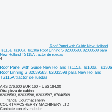
Roof Panel with Guide New Holland
Ts115a, Ts100a, Ts130a Roof Linning S 82039583, 82033598 para
New Holland TS115A tractor de ruedas
4
Roof Panel with Guide New Holland Ts115a, Ts100a, Ts130a
Roof Linning S 82039583, 82033598 para New Holland
TS115A tractor de ruedas
ARS 276.600
EUR 160
≈ US$ 184,90
Otra pieza de cabina
82039583, 82033598, 82033597, 87646569
Irlanda, Courtmacsherry
COURTMACSHERRY MACHINERY LTD
Contacte con el vendedor