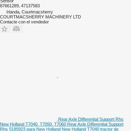
Sensor
87661289, 47137583
Irlanda, Courtmacsherry
COURTMACSHERRY MACHINERY LTD
Contacte con el vendedor
Rear Axle Differential Support Rhs
New Holland T7040, T7050, T7060 Rear Axle Differential Support
Rhs 5185923 para New Holland New Holland T7040 tractor de