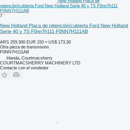
New Holland Placa de
retención/cubierta Ford New Holland Serie 40 y TS F0nn7h111
F0NN7H111AB
7
New Holland Placa de retención/cubierta Ford New Holland
Serie 40 y TS F0nn7h111 F0NN7H111AB
ARS 259.300
EUR 150
≈ US$ 173,30
Otra pieza de transmisión
F0NN7H111AB
Irlanda, Courtmacsherry
COURTMACSHERRY MACHINERY LTD
Contacte con el vendedor