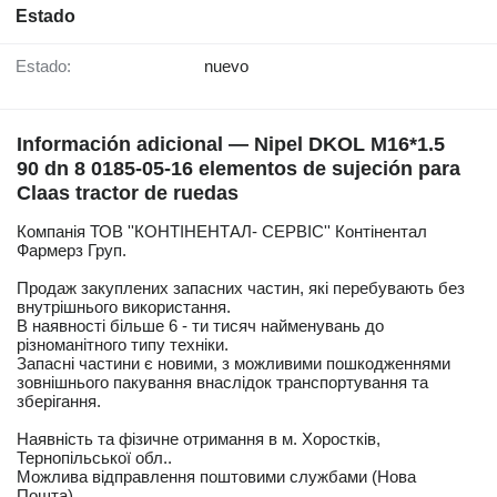
Estado
Estado:
nuevo
Información adicional — Nipel DKOL M16*1.5
90 dn 8 0185-05-16 elementos de sujeción para
Claas tractor de ruedas
Компанія ТОВ ''КОНТІНЕНТАЛ- СЕРВІС'' Контінентал
Фармерз Груп.
Продаж закуплених запасних частин, які перебувають без
внутрішнього використання.
В наявності більше 6 - ти тисяч найменувань до
різноманітного типу техніки.
Запасні частини є новими, з можливими пошкодженнями
зовнішнього пакування внаслідок транспортування та
зберігання.
Наявність та фізичне отримання в м. Хоростків,
Тернопільської обл..
Можлива відправлення поштовими службами (Нова
Пошта).