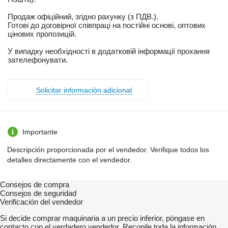
Продаж офіційний, згідно рахунку (з ПДВ.).
Готові до договірної співпраці на постійні основі, оптових
цінових пропозицій.
У випадку необхідності в додатковій інформації прохання
зателефонувати.
Solicitar información adicional
Importante
Descripción proporcionada por el vendedor. Verifique todos los
detalles directamente con el vendedor.
Consejos de compra
Consejos de seguridad
Verificación del vendedor
Si decide comprar maquinaria a un precio inferior, póngase en
contacto con el verdadero vendedor. Recopile toda la información