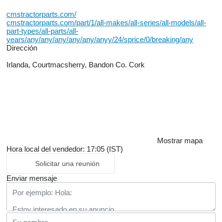
cmstractorparts.com/
cmstractorparts.com/part/1/all-makes/all-series/all-models/all-
part-types/all-parts/all-
years/any/any/any/any/any/anyy/24/sprice/0/breaking/any
Dirección
Irlanda, Courtmacsherry, Bandon Co. Cork
Mostrar mapa
Hora local del vendedor: 17:05 (IST)
Solicitar una reunión
Enviar mensaje