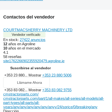
Contactos del vendedor
COURTMACSHERRY MACHINERY LTD
Vendedor verificado
En stock:
27422 anuncios
12
años en Agroline
10
años en el mercado
4.1
58 reseñas
site1762266902355920479.agroline.ie
Suscribirse al vendedor
+353 23 880...
Mostrar
+353 23 880 5006
Llámame Ahora
+353 83 082...
Mostrar
+353 83 082 9755
cmstractorparts.com/
cmstractorparts.com/part/1/all-makes/all-series/all-models/all-
part-types/all-parts/all-
years/any/any/any/any/any/anyy/24/sprice/0/breaking/any
Dirección