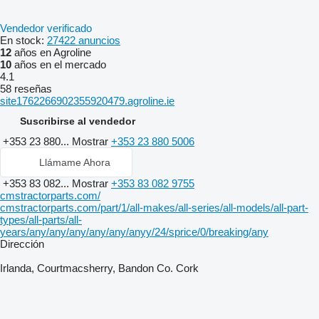
Vendedor verificado
En stock:
27422 anuncios
12
años en Agroline
10
años en el mercado
4.1
58 reseñas
site1762266902355920479.agroline.ie
Suscribirse al vendedor
+353 23 880...
Mostrar
+353 23 880 5006
Llámame Ahora
+353 83 082...
Mostrar
+353 83 082 9755
cmstractorparts.com/
cmstractorparts.com/part/1/all-makes/all-series/all-models/all-part-
types/all-parts/all-
years/any/any/any/any/any/anyy/24/sprice/0/breaking/any
Dirección
Irlanda, Courtmacsherry, Bandon Co. Cork