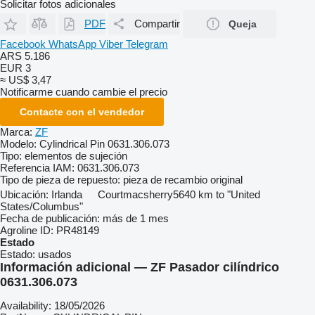
Solicitar fotos adicionales
PDF
Compartir
Queja
Facebook
WhatsApp
Viber
Telegram
ARS 5.186
EUR 3
≈ US$ 3,47
Notificarme cuando cambie el precio
Contacte con el vendedor
Marca:
ZF
Modelo:
Cylindrical Pin 0631.306.073
Tipo:
elementos de sujeción
Referencia IAM:
0631.306.073
Tipo de pieza de repuesto:
pieza de recambio original
Ubicación:
Irlanda
Courtmacsherry
5640 km to "United
States/Columbus"
Fecha de publicación:
más de 1 mes
Agroline ID:
PR48149
Estado
Estado:
usados
Información adicional — ZF Pasador cilíndrico
0631.306.073
Availability: 18/05/2026