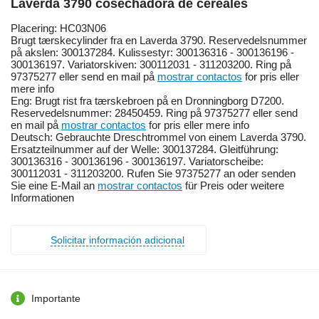
Laverda 3790 cosechadora de cereales
Placering: HC03N06
Brugt tærskecylinder fra en Laverda 3790. Reservedelsnummer
på akslen: 300137284. Kulissestyr: 300136316 - 300136196 -
300136197. Variatorskiven: 300112031 - 311203200. Ring på
97375277 eller send en mail på
mostrar contactos
for pris eller
mere info
Eng: Brugt rist fra tærskebroen på en Dronningborg D7200.
Reservedelsnummer: 28450459. Ring på 97375277 eller send
en mail på
mostrar contactos
for pris eller mere info
Deutsch: Gebrauchte Dreschtrommel von einem Laverda 3790.
Ersatzteilnummer auf der Welle: 300137284. Gleitführung:
300136316 - 300136196 - 300136197. Variatorscheibe:
300112031 - 311203200. Rufen Sie 97375277 an oder senden
Sie eine E-Mail an
mostrar contactos
für Preis oder weitere
Informationen
Solicitar información adicional
Importante