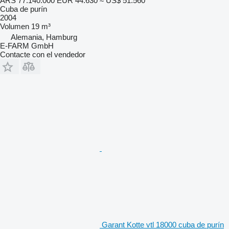
ARS 77.140.000
EUR 44.630
≈ US$ 51.560
Cuba de purín
2004
Volumen
19 m³
Alemania, Hamburg
E-FARM GmbH
Contacte con el vendedor
Garant Kotte vtl 18000 cuba de purín