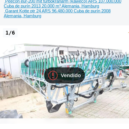
Peecon eur-200 mit turbokranarm (kaweco)
ARS 107.000.000
Cuba de purín
2013
20.000 m³
Alemania, Hamburg
Garant Kotte ptr 24
ARS 96.480.000
Cuba de purín
2008
Alemania, Hamburg
1/6
Vendido