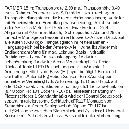
FARMER ​​​​​​​​​‌‌​​​​‌​​​​​​​​​‌‌‌​‌​‌​​​​​​​​​‌‌‌​‌​​​​​​​​​​​‌‌​‌‌‌‌​​​​​​​​​‌‌​‌‌​​​​​​​​​​​‌‌​‌​​‌​​​​​​​​​‌‌​‌‌‌​​​​​​​​​​‌‌​​‌​‌15 m;;Transportbreite 2,99 mtr., Transporthöhe 3,40
mtr.;- Rahmen feuerverzinkt;- Stützräder links + rechts;- In
Transportstellung stehen die Kufen schräg nach innen;- Verteiler
mit Scheidwerk und Fremdkörperabscheidung;- Anfahrschutz
jeder SEite 1,5 Meter bei 15 Meter;- Exaktverteiler: 2x30
Abgänge mit 40 mm Schlauch;- Schleppschuh-Abstand 25 cm;-
Einfache Montage an Fässer ohne Hubwerk;- Aktiven Druck auf
alle Kufen (8-10 kg);- Hangausgleich im Mittenrahmen;-
Hangausgleich bei beiden Armen;- Alle Hydraulikzylinder mit
Endlagendämpfung für max. Leistung;Basis Hydraulik
Betätigung:;- 1x dw für in-/ausklappen;- 1x dw für
heben/senken;- 1x dw für Alrena Verteilerkopf;- 1x Freier
Rücklauf Tank;1 LED Beleuchtungssatz + Warntafel;1
Arretierung seitlich vom Fass (l+r) hydr. betätigt;1 Bomech I
Controll mit Automatik:;(Heben-Senken, Ein-&Ausklappen,
Schieber & Verteiler);Hydr. Anforderung: 1x Druck+Rücklauf
oder LS;2 zusätzl. Funktionen sind möglich;1 1e Extra-Funktion
(für Option FR 104 L oder FR107);1 Teilbreitenschaltung mit
Plattenschieber;1 Standardmäßig wird der IControl Steuerblock
separat mitgliefert (ohne Schläuche);FR117 Montage vom
Steuerblock auf dem Schleppschuh (Option FR 117 ist
inkl.;Schläuche zwischen Steuerblock und Zylinder);1 Universal
Konsole mit Schnellverschluss: Fass mit leichter Vorbereitung