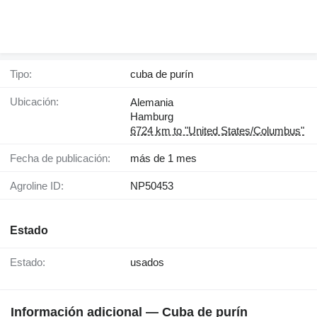
Tipo:
cuba de purín
Ubicación:
Alemania
Hamburg
6724 km to "United States/Columbus"
Fecha de publicación:
más de 1 mes
Agroline ID:
NP50453
Estado
Estado:
usados
Información adicional — Cuba de purín