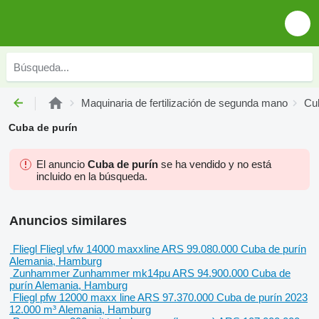
Maquinaria de fertilización de segunda mano
Cu
Cuba de purín
El anuncio
Cuba de purín
se ha vendido y no está
incluido en la búsqueda.
Anuncios similares
Fliegl Fliegl vfw 14000 maxxline
ARS 99.080.000
Cuba de purín
Alemania, Hamburg
Zunhammer Zunhammer mk14pu
ARS 94.900.000
Cuba de
purín
Alemania, Hamburg
Fliegl pfw 12000 maxx line
ARS 97.370.000
Cuba de purín
2023
12.000 m³
Alemania, Hamburg