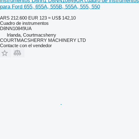
instrumentos D8nn1 D8NN10849UA cuadro de instrumentos
para Ford 655, 655A, 555B, 555A, 555, 550
ARS 212.600
EUR 123
≈ US$ 142,10
Cuadro de instrumentos
D8NN10849UA
Irlanda, Courtmacsherry
COURTMACSHERRY MACHINERY LTD
Contacte con el vendedor