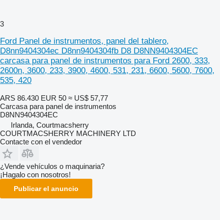
3
Ford Panel de instrumentos, panel del tablero,
D8nn9404304ec D8nn9404304fb D8 D8NN9404304EC
carcasa para panel de instrumentos para Ford 2600, 333,
2600n, 3600, 233, 3900, 4600, 531, 231, 6600, 5600, 7600,
535, 420
ARS 86.430
EUR 50
≈ US$ 57,77
Carcasa para panel de instrumentos
D8NN9404304EC
Irlanda, Courtmacsherry
COURTMACSHERRY MACHINERY LTD
Contacte con el vendedor
¿Vende vehículos o maquinaria?
¡Hagalo con nosotros!
Publicar el anuncio