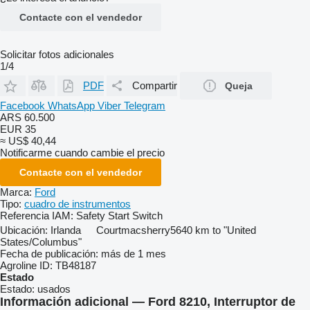
Contacte con el vendedor
Solicitar fotos adicionales
1/4
PDF
Compartir
Queja
Facebook
WhatsApp
Viber
Telegram
ARS 60.500
EUR 35
≈ US$ 40,44
Notificarme cuando cambie el precio
Contacte con el vendedor
Marca:
Ford
Tipo:
cuadro de instrumentos
Referencia IAM:
Safety Start Switch
Ubicación:
Irlanda
Courtmacsherry
5640 km to "United
States/Columbus"
Fecha de publicación:
más de 1 mes
Agroline ID:
TB48187
Estado
Estado:
usados
Información adicional — Ford 8210, Interruptor de