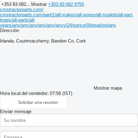
+353 83 082...
Mostrar
+353 83 082 9755
cmstractorparts.com/
cmstractorparts.com/part/1/all-makes/all-series/all-models/all-part-
types/all-parts/all-
years/any/any/any/any/any/anyy/24/sprice/0/breaking/any
Dirección
Irlanda, Courtmacsherry, Bandon Co. Cork
Mostrar mapa
Hora local del vendedor: 07:56 (IST)
Solicitar una reunión
Enviar mensaje