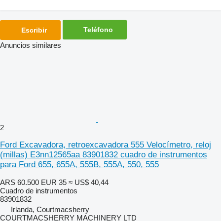
Teléfono
Escribir
Anuncios similares
2
Ford Excavadora, retroexcavadora 555 Velocímetro, reloj
(millas) E3nn12565aa 83901832 cuadro de instrumentos
para Ford 655, 655A, 555B, 555A, 550, 555
ARS 60.500
EUR 35
≈ US$ 40,44
Cuadro de instrumentos
83901832
Irlanda, Courtmacsherry
COURTMACSHERRY MACHINERY LTD